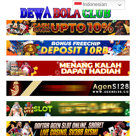
Skip
Indonesian
Dew
to
content
Info
Bol
Olahraga,
Sepakbola,
Clu
Sports