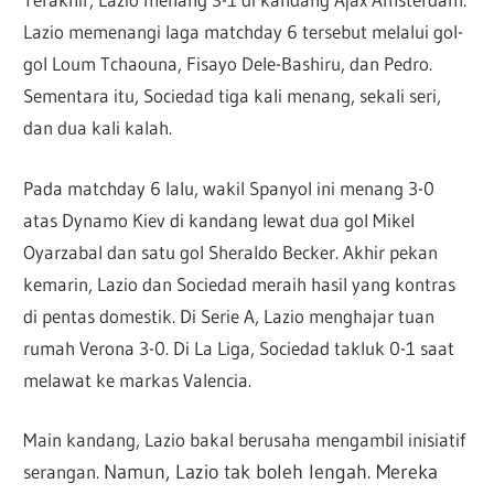
Lazio memenangi laga matchday 6 tersebut melalui gol-
gol Loum Tchaouna, Fisayo Dele-Bashiru, dan Pedro.
Sementara itu, Sociedad tiga kali menang, sekali seri,
dan dua kali kalah.
Pada matchday 6 lalu, wakil Spanyol ini menang 3-0
atas Dynamo Kiev di kandang lewat dua gol Mikel
Oyarzabal dan satu gol Sheraldo Becker. Akhir pekan
kemarin, Lazio dan Sociedad meraih hasil yang kontras
di pentas domestik. Di Serie A, Lazio menghajar tuan
rumah Verona 3-0. Di La Liga, Sociedad takluk 0-1 saat
melawat ke markas Valencia.
Main kandang, Lazio bakal berusaha mengambil inisiatif
serangan.
Namun, Lazio tak boleh lengah. Mereka