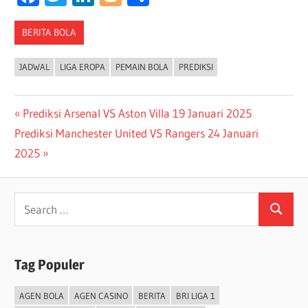
BERITA BOLA
JADWAL
LIGA EROPA
PEMAIN BOLA
PREDIKSI
Post
Previous
Prediksi Arsenal VS Aston Villa 19 Januari 2025
Next
Post:
Prediksi Manchester United VS Rangers 24 Januari
navigation
Post:
2025
Search
Search
for:
Tag Populer
AGEN BOLA
AGEN CASINO
BERITA
BRI LIGA 1