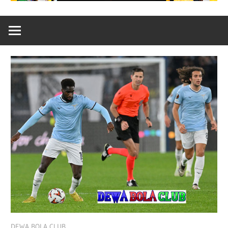
January 22, 2025
DEWA BOLA CLUB