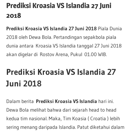
Prediksi Kroasia VS Islandia 27 Juni
2018
Prediksi Kroasia VS Islandia 27 Juni 2018
Piala Dunia
2018 oleh Dewa Bola. Pertandingan sepakbola piala
dunia antara Kroasia VS Islandia tanggal 27 Juni 2018
akan digelar di Rostov Arena, Pukul 01.00 WIB.
Prediksi Kroasia VS Islandia 27
Juni 2018
Dalam berita
Prediksi Kroasia VS Islandia
hari ini.
Dewa Bola melihat bahwa dari sejarah head to head
kedua tim nasional. Maka, Tim Koasia ( Croatia ) lebih
sering menang daripada Islandia. Patut diketahui dalam