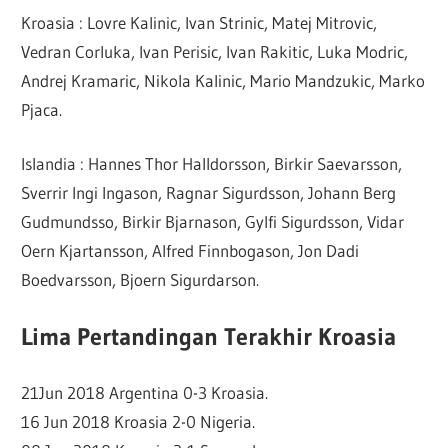
Kroasia : Lovre Kalinic, Ivan Strinic, Matej Mitrovic,
Vedran Corluka, Ivan Perisic, Ivan Rakitic, Luka Modric,
Andrej Kramaric, Nikola Kalinic, Mario Mandzukic, Marko
Pjaca.
Islandia : Hannes Thor Halldorsson, Birkir Saevarsson,
Sverrir Ingi Ingason, Ragnar Sigurdsson, Johann Berg
Gudmundsso, Birkir Bjarnason, Gylfi Sigurdsson, Vidar
Oern Kjartansson, Alfred Finnbogason, Jon Dadi
Boedvarsson, Bjoern Sigurdarson.
Lima Pertandingan Terakhir Kroasia
21Jun 2018 Argentina 0-3 Kroasia.
16 Jun 2018 Kroasia 2-0 Nigeria.