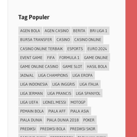
Tag Populer
AGEN BOLA
AGEN CASINO
BERITA
BRI LIGA 1
BURSA TRANSFER
CASINO
CASINO ONLINE
CASINO ONLINE TERBAIK
ESPORTS
EURO 2024
EVENT GAME
FIFA
FORMULA 1
GAME ONLINE
GAME ONLINE CASINO
GAME SLOT
HASIL BOLA
JADWAL
LIGA CHAMPIONS
LIGA EROPA
LIGA INDONESIA
LIGA INGGRIS
LIGA ITALIA
LIGA JERMAN
LIGA PRANCIS
LIGA SPANYOL
LIGA UEFA
LIONEL MESSI
MOTOGP
PEMAIN BOLA
PIALA AFF
PIALA ASIA
PIALA DUNIA
PIALA DUNIA 2018
POKER
PREDIKSI
PREDIKSI BOLA
PREDIKSI SKOR