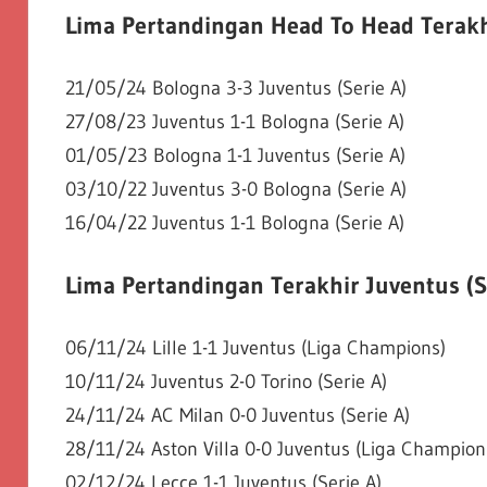
Lima Pertandingan Head To Head Terakh
21/05/24 Bologna 3-3 Juventus (Serie A)
27/08/23 Juventus 1-1 Bologna (Serie A)
01/05/23 Bologna 1-1 Juventus (Serie A)
03/10/22 Juventus 3-0 Bologna (Serie A)
16/04/22 Juventus 1-1 Bologna (Serie A)
Lima Pertandingan Terakhir Juventus (S
06/11/24 Lille 1-1 Juventus (Liga Champions)
10/11/24 Juventus 2-0 Torino (Serie A)
24/11/24 AC Milan 0-0 Juventus (Serie A)
28/11/24 Aston Villa 0-0 Juventus (Liga Champion
02/12/24 Lecce 1-1 Juventus (Serie A)