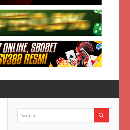
Search
Search
for: