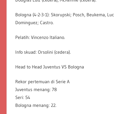
Douglas Luiz (cedera), McKennie (cedera).
Bologna (4-2-3-1): Skorupski; Posch, Beukema, Lu
Dominguez; Castro.
Pelatih: Vincenzo Italiano.
Info skuad: Orsolini (cedera).
Head to Head Juventus VS Bologna
Rekor pertemuan di Serie A
Juventus menang: 78
Seri: 54
Bologna menang: 22.