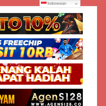
Indonesian