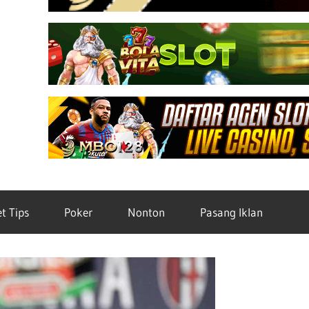
et Tips
Poker
Nonton
Pasang Iklan