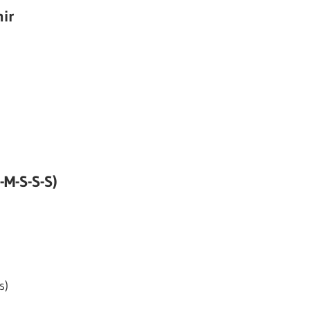
ir
-M-S-S-S)
s)