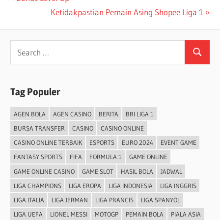
Post:
Next
Ketidakpastian Pemain Asing Shopee Liga 1
navigation
Post:
Search
Search
for:
Tag Populer
AGEN BOLA
AGEN CASINO
BERITA
BRI LIGA 1
BURSA TRANSFER
CASINO
CASINO ONLINE
CASINO ONLINE TERBAIK
ESPORTS
EURO 2024
EVENT GAME
FANTASY SPORTS
FIFA
FORMULA 1
GAME ONLINE
GAME ONLINE CASINO
GAME SLOT
HASIL BOLA
JADWAL
LIGA CHAMPIONS
LIGA EROPA
LIGA INDONESIA
LIGA INGGRIS
LIGA ITALIA
LIGA JERMAN
LIGA PRANCIS
LIGA SPANYOL
LIGA UEFA
LIONEL MESSI
MOTOGP
PEMAIN BOLA
PIALA ASIA