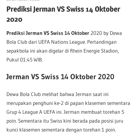
Prediksi Jerman VS Swiss 14 Oktober
2020
Prediksi Jerman VS Swiss 14 Oktober
2020 by Dewa
Bola Club dari UEFA Nations League. Pertandingan
sepakbola ini akan digelar di Rhein Energie Stadion,
Pukul 01:45 WIB.
Jerman VS Swiss 14 Oktober 2020
Dewa Bola Club melihat bahwa Jerman saat ini
merupakan penghuni ke-2 di papan klasemen sementara
Grup 4 League A UEFA ini. Jerman membuat torehan 5
poin. Sementara itu Swiss kini berada pada posisi juru
kunci klasemen sementara dengan torehan 1 poin.