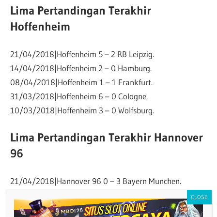
Lima Pertandingan Terakhir
Hoffenheim
21/04/2018|Hoffenheim 5 – 2 RB Leipzig.
14/04/2018|Hoffenheim 2 – 0 Hamburg.
08/04/2018|Hoffenheim 1 – 1 Frankfurt.
31/03/2018|Hoffenheim 6 – 0 Cologne.
10/03/2018|Hoffenheim 3 – 0 Wolfsburg.
Lima Pertandingan Terakhir Hannover
96
21/04/2018|Hannover 96 0 – 3 Bayern Munchen.
14/04/2018|Hannover 96 1 – 1 Stuttgart.
07/04/2018|Hannover 96 2 – 1 Werder Bremen.