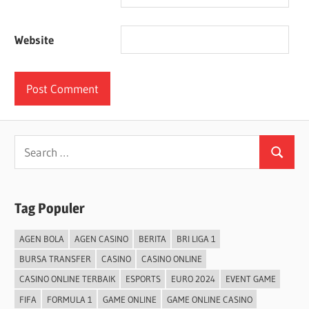
Website
Search
Search
for:
Tag Populer
AGEN BOLA
AGEN CASINO
BERITA
BRI LIGA 1
BURSA TRANSFER
CASINO
CASINO ONLINE
CASINO ONLINE TERBAIK
ESPORTS
EURO 2024
EVENT GAME
FIFA
FORMULA 1
GAME ONLINE
GAME ONLINE CASINO