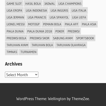
GAME SLOT
HASIL BOLA
JADWAL
LIGA CHAMPIONS
LIGA EROPA
LIGA INDONESIA
LIGA INGGRIS
LIGA ITALIA
LIGA JERMAN
LIGA PRANCIS
LIGA SPANYOL
LIGA UEFA
LIONEL MESSI
MOTOGP
PEMAIN BOLA
PIALA AFF
PIALA ASIA
PIALA DUNIA
PIALA DUNIA 2018
POKER
PREDIKSI
PREDIKSI BOLA
PREDIKSI SKOR
SABUNG AYAM
SPORTSBOOK
TARUHAN AYAM
TARUHAN BOLA
TARUHAN OLAHRAGA
TIMNAS
TURNAMEN
Archives
Archives
WordPress Theme: Wellington by ThemeZee.