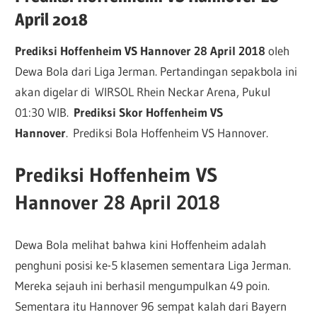
April 2018
Prediksi Hoffenheim VS Hannover 28 April 2018
oleh
Dewa Bola dari Liga Jerman. Pertandingan sepakbola ini
akan digelar di WIRSOL Rhein Neckar Arena, Pukul
01:30 WIB.
Prediksi Skor Hoffenheim VS
Hannover
. Prediksi Bola Hoffenheim VS Hannover.
Prediksi Hoffenheim VS
Hannover 28 April 2018
Dewa Bola melihat bahwa kini Hoffenheim adalah
penghuni posisi ke-5 klasemen sementara Liga Jerman.
Mereka sejauh ini berhasil mengumpulkan 49 poin.
Sementara itu Hannover 96 sempat kalah dari Bayern