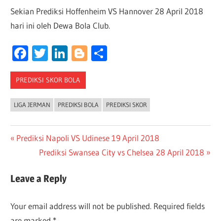
Sekian Prediksi Hoffenheim VS Hannover 28 April 2018
hari ini oleh Dewa Bola Club.
Facebook
Twitter
LinkedIn
Blogger
Share
PREDIKSI SKOR BOLA
LIGA JERMAN
PREDIKSI BOLA
PREDIKSI SKOR
Post
Previous
Prediksi Napoli VS Udinese 19 April 2018
Post:
Next
Prediksi Swansea City vs Chelsea 28 April 2018
navigation
Post:
Leave a Reply
Your email address will not be published.
Required fields
are marked
*