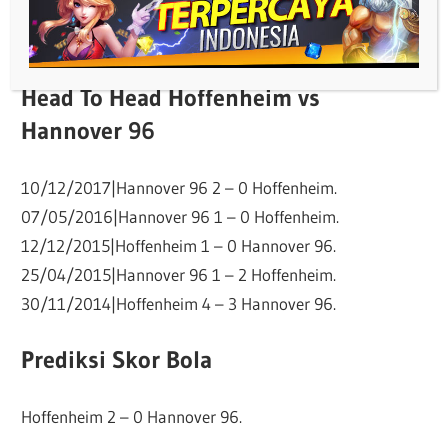
31/03/2018|Hannover 96 2 – 3 RB Leipzig.
10/03/2018|Hannover 96 1 – 3 Augsburg.
Head To Head Hoffenheim vs
Hannover 96
10/12/2017|Hannover 96 2 – 0 Hoffenheim.
07/05/2016|Hannover 96 1 – 0 Hoffenheim.
12/12/2015|Hoffenheim 1 – 0 Hannover 96.
25/04/2015|Hannover 96 1 – 2 Hoffenheim.
30/11/2014|Hoffenheim 4 – 3 Hannover 96.
Prediksi Skor Bola
Hoffenheim 2 – 0 Hannover 96.