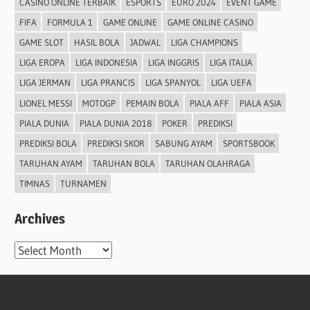
CASINO ONLINE TERBAIK
ESPORTS
EURO 2024
EVENT GAME
FIFA
FORMULA 1
GAME ONLINE
GAME ONLINE CASINO
GAME SLOT
HASIL BOLA
JADWAL
LIGA CHAMPIONS
LIGA EROPA
LIGA INDONESIA
LIGA INGGRIS
LIGA ITALIA
LIGA JERMAN
LIGA PRANCIS
LIGA SPANYOL
LIGA UEFA
LIONEL MESSI
MOTOGP
PEMAIN BOLA
PIALA AFF
PIALA ASIA
PIALA DUNIA
PIALA DUNIA 2018
POKER
PREDIKSI
PREDIKSI BOLA
PREDIKSI SKOR
SABUNG AYAM
SPORTSBOOK
TARUHAN AYAM
TARUHAN BOLA
TARUHAN OLAHRAGA
TIMNAS
TURNAMEN
Archives
Archives