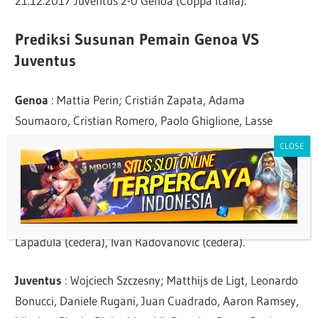
21.12.2017 Juventus 2-0 Genoa (Coppa Italia).
Prediksi Susunan Pemain Genoa VS
Juventus
Genoa
: Mattia Perin; Cristián Zapata, Adama
Soumaoro, Cristian Romero, Paolo Ghiglione, Lasse
Schöne, Francesco Cassata, Valon Behrami, Antonio
Barreca, Goran Pandev, Mattia Destro. Manager: Davide
Nicola.
Info pemain Genoa : Domenico Criscito (cedera), Gianluca
Lapadula (cedera), Ivan Radovanovic (cedera).
Juventus
: Wojciech Szczesny; Matthijs de Ligt, Leonardo
Bonucci, Daniele Rugani, Juan Cuadrado, Aaron Ramsey,