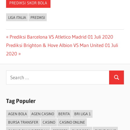
PREDIKSI SKOR BOLA
LIGA ITALIA
PREDIKSI
Post
Previous
Prediksi Barcelona VS Atletico Madrid 01 Juli 2020
Next
Post:
Prediksi Brighton & Hove Albion VS Man United 01 Juli
navigation
Post:
2020
Search
Search
for:
Tag Populer
AGEN BOLA
AGEN CASINO
BERITA
BRI LIGA 1
BURSA TRANSFER
CASINO
CASINO ONLINE