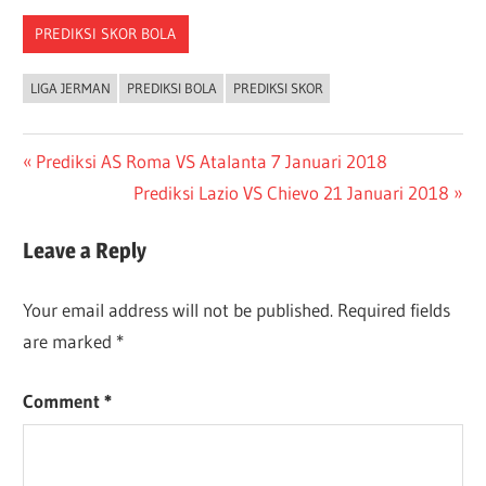
PREDIKSI SKOR BOLA
LIGA JERMAN
PREDIKSI BOLA
PREDIKSI SKOR
Post
Previous
Prediksi AS Roma VS Atalanta 7 Januari 2018
Post:
Next
Prediksi Lazio VS Chievo 21 Januari 2018
navigation
Post:
Leave a Reply
Your email address will not be published.
Required fields
are marked
*
Comment
*