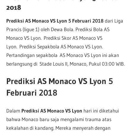
2018
Prediksi AS Monaco VS Lyon 5 Februari 2018
dari Liga
Prancis (ligue 1) oleh Dewa Bola. Prediksi Bola AS
Monaco VS Lyon. Prediksi Skor AS Monaco VS
Lyon. Prediksi Sepakbola AS Monaco VS Lyon.
Pertandingan sepakbola AS Monaco VS Lyon ini akan
berlangsung di Stade Louis II, Monaco, Pukul 03:00 WIB.
Prediksi AS Monaco VS Lyon 5
Februari 2018
Dalam
Prediksi AS Monaco VS Lyon
hari ini diketahui
bahwa Monaco baru saja mengalami trauma atas
kekalahan di kandang. Mereka menyerah dengan