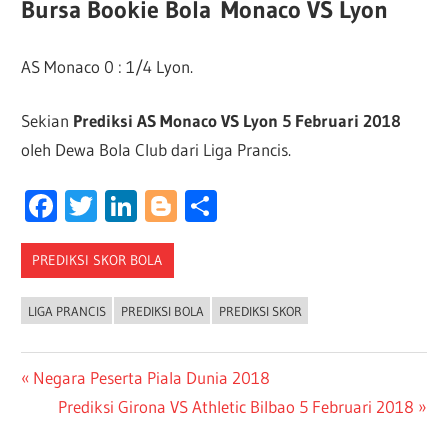
Bursa Bookie Bola Monaco VS Lyon
AS Monaco 0 : 1/4 Lyon.
Sekian
Prediksi AS Monaco VS Lyon 5 Februari 2018
oleh Dewa Bola Club dari Liga Prancis.
Facebook
Twitter
LinkedIn
Blogger
Share
PREDIKSI SKOR BOLA
LIGA PRANCIS
PREDIKSI BOLA
PREDIKSI SKOR
Post
Previous
Negara Peserta Piala Dunia 2018
Post:
Next
Prediksi Girona VS Athletic Bilbao 5 Februari 2018
navigation
Post: