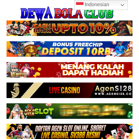
Skip
Indonesian
Dew
to
content
Info
Bol
Olahraga,
Sepakbola,
Clu
Sports