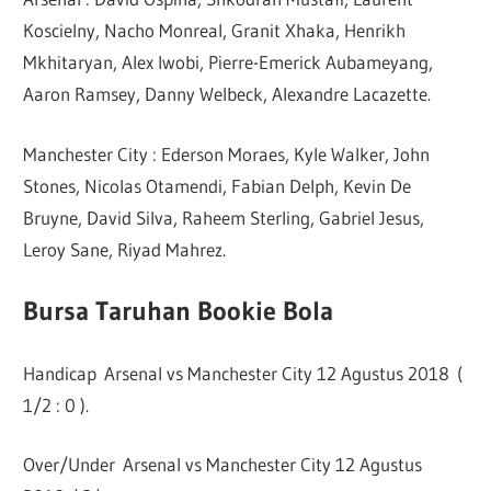
Koscielny, Nacho Monreal, Granit Xhaka, Henrikh
Mkhitaryan, Alex Iwobi, Pierre-Emerick Aubameyang,
Aaron Ramsey, Danny Welbeck, Alexandre Lacazette.
Manchester City : Ederson Moraes, Kyle Walker, John
Stones, Nicolas Otamendi, Fabian Delph, Kevin De
Bruyne, David Silva, Raheem Sterling, Gabriel Jesus,
Leroy Sane, Riyad Mahrez.
Bursa Taruhan Bookie Bola
Handicap Arsenal vs Manchester City 12 Agustus 2018 (
1/2 : 0 ).
Over/Under Arsenal vs Manchester City 12 Agustus