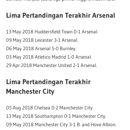
Lima Pertandingan Terakhir Arsenal
13 May 2018 Huddersfield Town 0-1 Arsenal.
09 May 2018 Leicester 3-1 Arsenal.
06 May 2018 Arsenal 5-0 Burnley.
03 May 2018 Atletico Madrid 1-0 Arsenal.
29 Apr 2018 Manchester United 2-1 Arsenal.
Lima Pertandingan Terakhir
Manchester City
05 Aug 2018 Chelsea 0-2 Manchester City.
13 May 2018 Southampton 0-1 Manchester City.
09 May 2018 Manchester City 3-1 B. and Hove Albion.