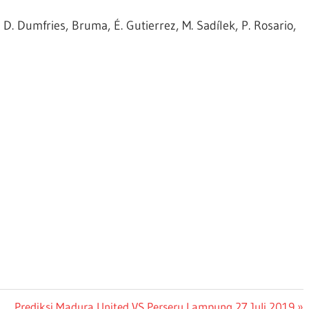
D. Dumfries, Bruma, É. Gutierrez, M. Sadílek, P. Rosario,
Next
Prediksi Madura United VS Perseru Lampung 27 Juli 2019