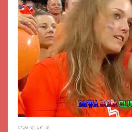
July 26, 2019
DEWA BOLA CLUB