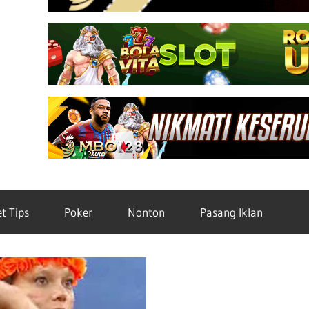
et Tips
Poker
Nonton
Pasang Iklan