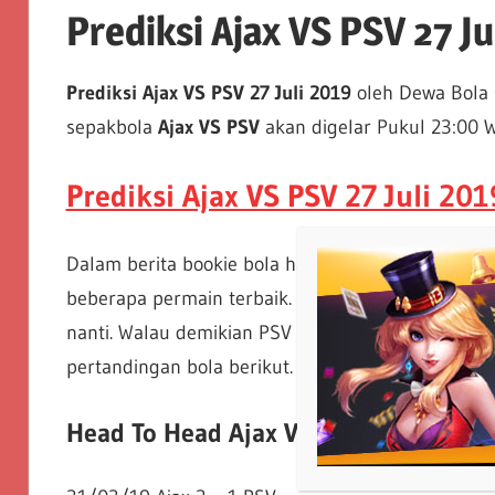
Prediksi Ajax VS PSV 27 Ju
Prediksi Ajax VS PSV 27 Juli 2019
oleh Dewa Bola C
sepakbola
Ajax VS PSV
akan digelar Pukul 23:00 W
Prediksi Ajax VS PSV 27 Juli 201
Dalam berita bookie bola hari ini diketahui bahwa
beberapa permain terbaik. Ajax mampu bertaha
nanti. Walau demikian PSV tidak dapat dianggap r
pertandingan bola berikut.
Head To Head Ajax VS PSV