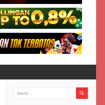
Search
Search
for: