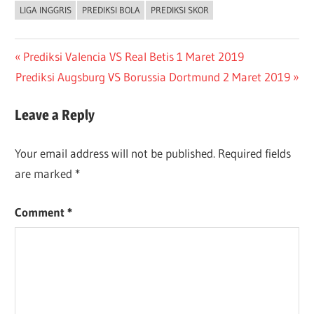
LIGA INGGRIS
PREDIKSI BOLA
PREDIKSI SKOR
Post
Previous
Prediksi Valencia VS Real Betis 1 Maret 2019
Next
Post:
Prediksi Augsburg VS Borussia Dortmund 2 Maret 2019
navigation
Post:
Leave a Reply
Your email address will not be published.
Required fields
are marked
*
Comment
*