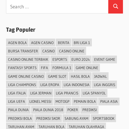
Search
Search
for:
Tag Populer
AGEN BOLA
AGEN CASINO
BERITA
BRI LIGA 1
BURSA TRANSFER
CASINO
CASINO ONLINE
CASINO ONLINE TERBAIK
ESPORTS
EURO 2024
EVENT GAME
FANTASY SPORTS
FIFA
FORMULA 1
GAME ONLINE
GAME ONLINE CASINO
GAME SLOT
HASIL BOLA
JADWAL
LIGA CHAMPIONS
LIGA EROPA
LIGA INDONESIA
LIGA INGGRIS
LIGA ITALIA
LIGA JERMAN
LIGA PRANCIS
LIGA SPANYOL
LIGA UEFA
LIONEL MESSI
MOTOGP
PEMAIN BOLA
PIALA ASIA
PIALA DUNIA
PIALA DUNIA 2018
POKER
PREDIKSI
PREDIKSI BOLA
PREDIKSI SKOR
SABUNG AYAM
SPORTSBOOK
TARUHAN AYAM
TARUHAN BOLA
TARUHAN OLAHRAGA