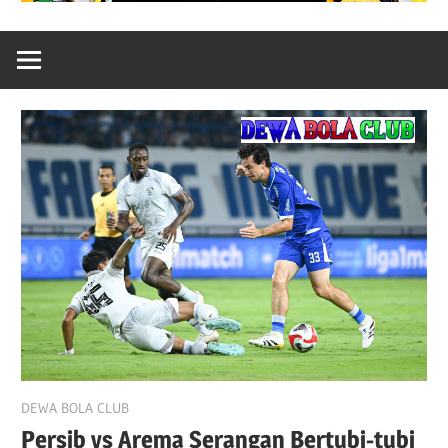
April 25, 2026
DEWA BOLA CLUB
Persib vs Arema Serangan Bertubi-tubi