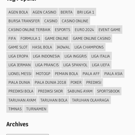
AGEN BOLA
AGEN CASINO
BERITA
BRI LIGA 1
BURSA TRANSFER
CASINO
CASINO ONLINE
CASINO ONLINE TERBAIK
ESPORTS
EURO 2024
EVENT GAME
FIFA
FORMULA 1
GAME ONLINE
GAME ONLINE CASINO
GAME SLOT
HASIL BOLA
JADWAL
LIGA CHAMPIONS
LIGA EROPA
LIGA INDONESIA
LIGA INGGRIS
LIGA ITALIA
LIGA JERMAN
LIGA PRANCIS
LIGA SPANYOL
LIGA UEFA
LIONEL MESSI
MOTOGP
PEMAIN BOLA
PIALA AFF
PIALA ASIA
PIALA DUNIA
PIALA DUNIA 2018
POKER
PREDIKSI
PREDIKSI BOLA
PREDIKSI SKOR
SABUNG AYAM
SPORTSBOOK
TARUHAN AYAM
TARUHAN BOLA
TARUHAN OLAHRAGA
TIMNAS
TURNAMEN
Archives