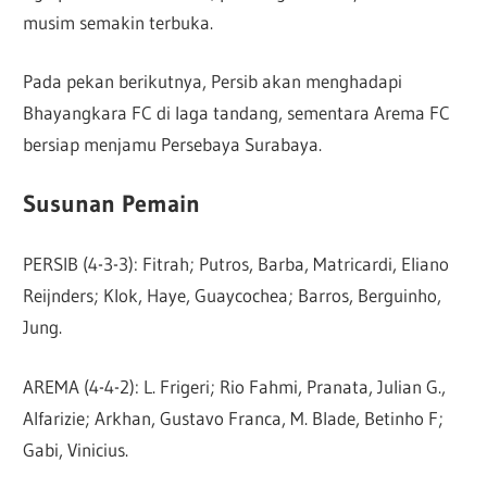
musim semakin terbuka.
Pada pekan berikutnya, Persib akan menghadapi
Bhayangkara FC di laga tandang, sementara Arema FC
bersiap menjamu Persebaya Surabaya.
Susunan Pemain
PERSIB (4-3-3): Fitrah; Putros, Barba, Matricardi, Eliano
Reijnders; Klok, Haye, Guaycochea; Barros, Berguinho,
Jung.
AREMA (4-4-2): L. Frigeri; Rio Fahmi, Pranata, Julian G.,
Alfarizie; Arkhan, Gustavo Franca, M. Blade, Betinho F;
Gabi, Vinicius.