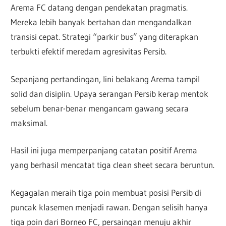
Arema FC datang dengan pendekatan pragmatis.
Mereka lebih banyak bertahan dan mengandalkan
transisi cepat. Strategi “parkir bus” yang diterapkan
terbukti efektif meredam agresivitas Persib.
Sepanjang pertandingan, lini belakang Arema tampil
solid dan disiplin. Upaya serangan Persib kerap mentok
sebelum benar-benar mengancam gawang secara
maksimal.
Hasil ini juga memperpanjang catatan positif Arema
yang berhasil mencatat tiga clean sheet secara beruntun.
Kegagalan meraih tiga poin membuat posisi Persib di
puncak klasemen menjadi rawan. Dengan selisih hanya
tiga poin dari Borneo FC, persaingan menuju akhir