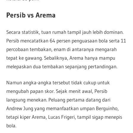
Persib vs Arema
Secara statistik, tuan rumah tampil jauh lebih dominan.
Persib mencatatkan 64 persen penguasaan bola serta 11
percobaan tembakan, enam di antaranya mengarah
tepat ke gawang. Sebaliknya, Arema hanya mampu
melepaskan dua tembakan sepanjang pertandingan.
Namun angka-angka tersebut tidak cukup untuk
mengubah papan skor. Sejak menit awal, Persib
langsung menekan. Peluang pertama datang dari
Andrew Jung yang memanfaatkan umpan Berguinho,
tetapi kiper Arema, Lucas Frigeri, tampil sigap menepis
bola.