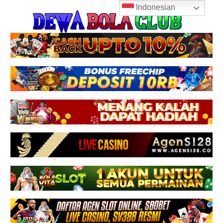
Skip
Indonesian
Dew
to
content
Info
Bol
Olahraga,
Sepakbola,
Clu
Sports