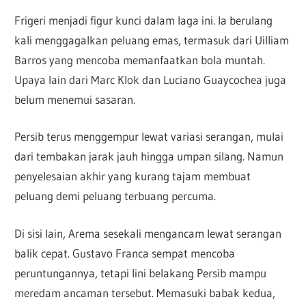
Frigeri menjadi figur kunci dalam laga ini. Ia berulang
kali menggagalkan peluang emas, termasuk dari Uilliam
Barros yang mencoba memanfaatkan bola muntah.
Upaya lain dari Marc Klok dan Luciano Guaycochea juga
belum menemui sasaran.
Persib terus menggempur lewat variasi serangan, mulai
dari tembakan jarak jauh hingga umpan silang. Namun
penyelesaian akhir yang kurang tajam membuat
peluang demi peluang terbuang percuma.
Di sisi lain, Arema sesekali mengancam lewat serangan
balik cepat. Gustavo Franca sempat mencoba
peruntungannya, tetapi lini belakang Persib mampu
meredam ancaman tersebut. Memasuki babak kedua,