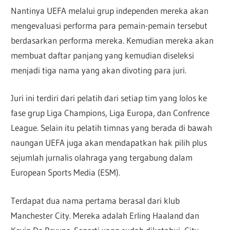
Nantinya UEFA melalui grup independen mereka akan
mengevaluasi performa para pemain-pemain tersebut
berdasarkan performa mereka. Kemudian mereka akan
membuat daftar panjang yang kemudian diseleksi
menjadi tiga nama yang akan divoting para juri.
Juri ini terdiri dari pelatih dari setiap tim yang lolos ke
fase grup Liga Champions, Liga Europa, dan Confrence
League. Selain itu pelatih timnas yang berada di bawah
naungan UEFA juga akan mendapatkan hak pilih plus
sejumlah jurnalis olahraga yang tergabung dalam
European Sports Media (ESM).
Terdapat dua nama pertama berasal dari klub
Manchester City. Mereka adalah Erling Haaland dan