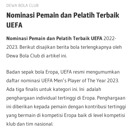
August 17, 2023
DEWA BOLA CLUB
Nominasi Pemain dan Pelatih Terbaik
UEFA
Nominasi Pemain dan Pelatih Terbaik UEFA
2022-
2023. Berikut disajikan berita bola terlengkapnya oleh
Dewa Bola Club di artikel ini.
Badan sepak bola Eropa, UEFA resmi mengumumkan
daftar nominasi UEFA Men’s Player of The Year 2023.
Ada tiga finalis untuk kategori ini. Ini adalah
penghargaan individual tertinggi di Eropa. Penghargaan
ini diberikan kepada pemain dengan kontribusi tertinggi
yang bermain di kompetisi Eropa baik di level kompetisi
klub dan tim nasional.