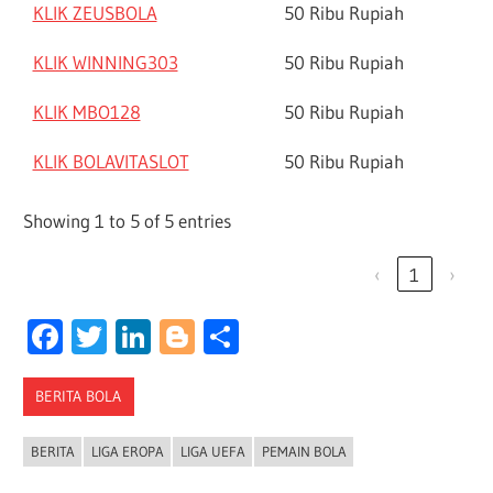
KLIK ZEUSBOLA
50 Ribu Rupiah
KLIK WINNING303
50 Ribu Rupiah
KLIK MBO128
50 Ribu Rupiah
KLIK BOLAVITASLOT
50 Ribu Rupiah
Showing 1 to 5 of 5 entries
‹
1
›
Facebook
Twitter
LinkedIn
Blogger
Share
BERITA BOLA
BERITA
LIGA EROPA
LIGA UEFA
PEMAIN BOLA