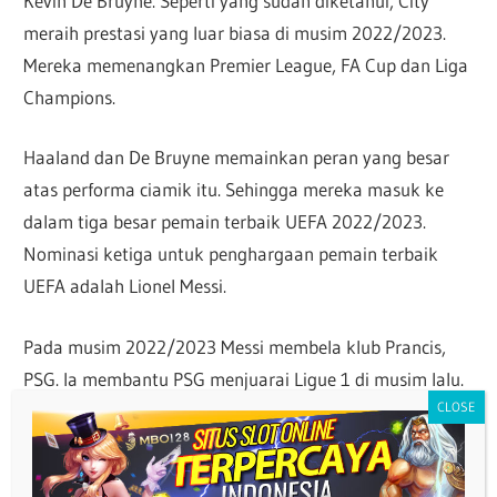
Kevin De Bruyne. Seperti yang sudah diketahui, City
meraih prestasi yang luar biasa di musim 2022/2023.
Mereka memenangkan Premier League, FA Cup dan Liga
Champions.
Haaland dan De Bruyne memainkan peran yang besar
atas performa ciamik itu. Sehingga mereka masuk ke
dalam tiga besar pemain terbaik UEFA 2022/2023.
Nominasi ketiga untuk penghargaan pemain terbaik
UEFA adalah Lionel Messi.
Pada musim 2022/2023 Messi membela klub Prancis,
PSG. Ia membantu PSG menjuarai Ligue 1 di musim lalu.
Namun pencapaian terbesar Messi di musim lalu adalah
membawa timnas Argentina menjuarai Piala Dunia
2022. Itulah mengapa ia masuk top 3 daftar ini.