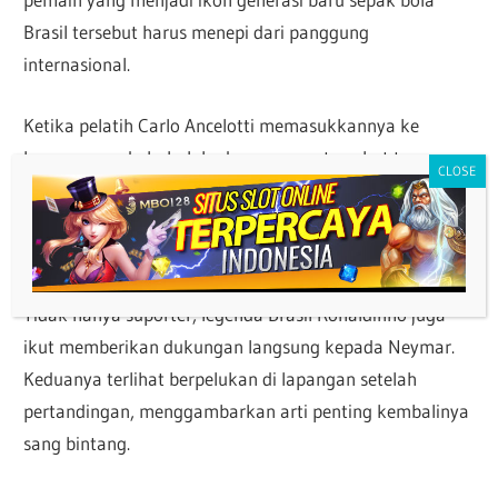
Brasil tersebut harus menepi dari panggung
internasional.
Ketika pelatih Carlo Ancelotti memasukkannya ke
lapangan pada babak kedua, momen tersebut terasa
sangat emosional. Neymar yang masuk menggantikan
Cunha menjadi salah satu cerita terbesar dari
kemenangan Brasil atas Skotlandia.
Tidak hanya suporter, legenda Brasil Ronaldinho juga
ikut memberikan dukungan langsung kepada Neymar.
Keduanya terlihat berpelukan di lapangan setelah
pertandingan, menggambarkan arti penting kembalinya
sang bintang.