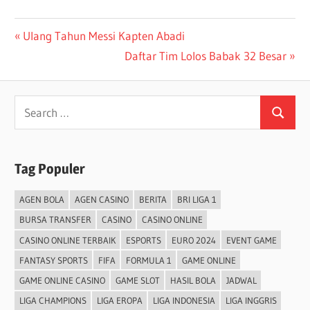
Post
Previous
Ulang Tahun Messi Kapten Abadi
Post:
Next
Daftar Tim Lolos Babak 32 Besar
navigation
Post:
Search
Search
for:
Tag Populer
AGEN BOLA
AGEN CASINO
BERITA
BRI LIGA 1
BURSA TRANSFER
CASINO
CASINO ONLINE
CASINO ONLINE TERBAIK
ESPORTS
EURO 2024
EVENT GAME
FANTASY SPORTS
FIFA
FORMULA 1
GAME ONLINE
GAME ONLINE CASINO
GAME SLOT
HASIL BOLA
JADWAL
LIGA CHAMPIONS
LIGA EROPA
LIGA INDONESIA
LIGA INGGRIS