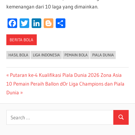
kemenangan dari 10 laga yang dimainkan.
Facebook
Twitter
LinkedIn
Blogger
Share
BERITA BOLA
HASIL BOLA
LIGA INDONESIA
PEMAIN BOLA
PIALA DUNIA
Post
Previous
Putaran ke-4 Kualifikasi Piala Dunia 2026 Zona Asia
Next
Post:
10 Pemain Peraih Ballon dOr Liga Champions dan Piala
navigation
Post:
Dunia
Search
Search
for: