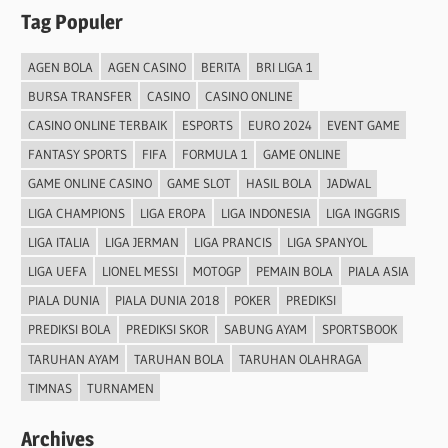
Tag Populer
AGEN BOLA
AGEN CASINO
BERITA
BRI LIGA 1
BURSA TRANSFER
CASINO
CASINO ONLINE
CASINO ONLINE TERBAIK
ESPORTS
EURO 2024
EVENT GAME
FANTASY SPORTS
FIFA
FORMULA 1
GAME ONLINE
GAME ONLINE CASINO
GAME SLOT
HASIL BOLA
JADWAL
LIGA CHAMPIONS
LIGA EROPA
LIGA INDONESIA
LIGA INGGRIS
LIGA ITALIA
LIGA JERMAN
LIGA PRANCIS
LIGA SPANYOL
LIGA UEFA
LIONEL MESSI
MOTOGP
PEMAIN BOLA
PIALA ASIA
PIALA DUNIA
PIALA DUNIA 2018
POKER
PREDIKSI
PREDIKSI BOLA
PREDIKSI SKOR
SABUNG AYAM
SPORTSBOOK
TARUHAN AYAM
TARUHAN BOLA
TARUHAN OLAHRAGA
TIMNAS
TURNAMEN
Archives