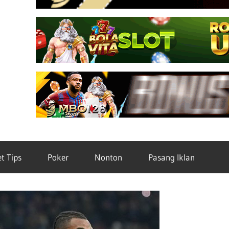
et Tips
Poker
Nonton
Pasang Iklan