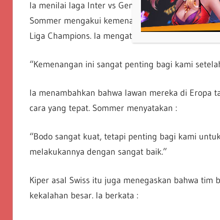
Ia menilai laga Inter vs Genoa sebagai titik bali
Sommer mengakui kemenangan ini membawa arti em
Liga Champions. Ia mengatakan :
“Kemenangan ini sangat penting bagi kami setelah
Ia menambahkan bahwa lawan mereka di Eropa tam
cara yang tepat. Sommer menyatakan :
“Bodo sangat kuat, tetapi penting bagi kami unt
melakukannya dengan sangat baik.”
Kiper asal Swiss itu juga menegaskan bahwa tim 
kekalahan besar. Ia berkata :