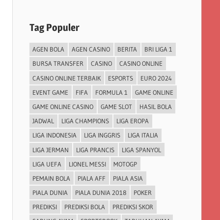
Tag Populer
AGEN BOLA
AGEN CASINO
BERITA
BRI LIGA 1
BURSA TRANSFER
CASINO
CASINO ONLINE
CASINO ONLINE TERBAIK
ESPORTS
EURO 2024
EVENT GAME
FIFA
FORMULA 1
GAME ONLINE
GAME ONLINE CASINO
GAME SLOT
HASIL BOLA
JADWAL
LIGA CHAMPIONS
LIGA EROPA
LIGA INDONESIA
LIGA INGGRIS
LIGA ITALIA
LIGA JERMAN
LIGA PRANCIS
LIGA SPANYOL
LIGA UEFA
LIONEL MESSI
MOTOGP
PEMAIN BOLA
PIALA AFF
PIALA ASIA
PIALA DUNIA
PIALA DUNIA 2018
POKER
PREDIKSI
PREDIKSI BOLA
PREDIKSI SKOR