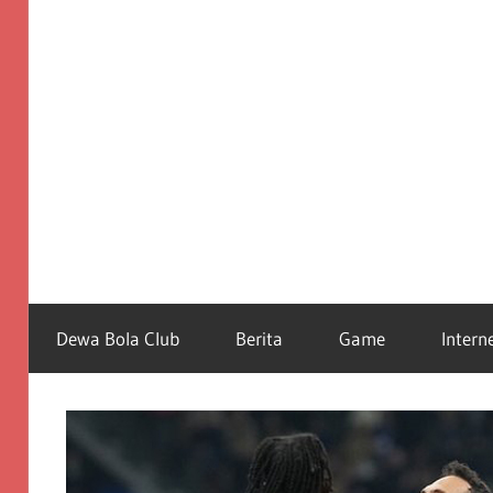
Dewa Bola Club
Berita
Game
Intern