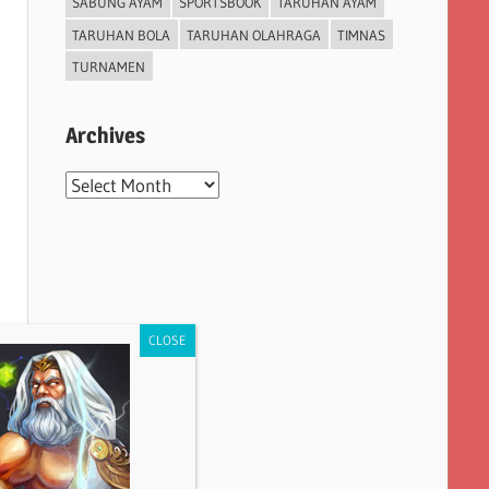
SABUNG AYAM
SPORTSBOOK
TARUHAN AYAM
TARUHAN BOLA
TARUHAN OLAHRAGA
TIMNAS
TURNAMEN
Archives
Archives