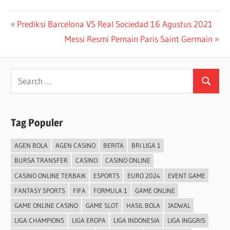
Post
Previous
Prediksi Barcelona VS Real Sociedad 16 Agustus 2021
Post:
Next
Messi Resmi Pemain Paris Saint Germain
navigation
Post:
Search
Search
for:
Tag Populer
AGEN BOLA
AGEN CASINO
BERITA
BRI LIGA 1
BURSA TRANSFER
CASINO
CASINO ONLINE
CASINO ONLINE TERBAIK
ESPORTS
EURO 2024
EVENT GAME
FANTASY SPORTS
FIFA
FORMULA 1
GAME ONLINE
GAME ONLINE CASINO
GAME SLOT
HASIL BOLA
JADWAL
LIGA CHAMPIONS
LIGA EROPA
LIGA INDONESIA
LIGA INGGRIS