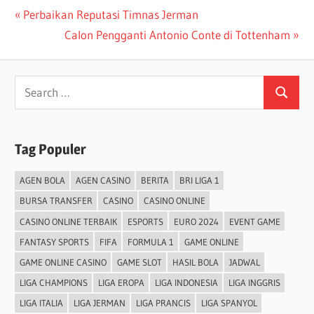
Post
Previous
Perbaikan Reputasi Timnas Jerman
Post:
Next
Calon Pengganti Antonio Conte di Tottenham
navigation
Post:
Search
Search
for:
Tag Populer
AGEN BOLA
AGEN CASINO
BERITA
BRI LIGA 1
BURSA TRANSFER
CASINO
CASINO ONLINE
CASINO ONLINE TERBAIK
ESPORTS
EURO 2024
EVENT GAME
FANTASY SPORTS
FIFA
FORMULA 1
GAME ONLINE
GAME ONLINE CASINO
GAME SLOT
HASIL BOLA
JADWAL
LIGA CHAMPIONS
LIGA EROPA
LIGA INDONESIA
LIGA INGGRIS
LIGA ITALIA
LIGA JERMAN
LIGA PRANCIS
LIGA SPANYOL