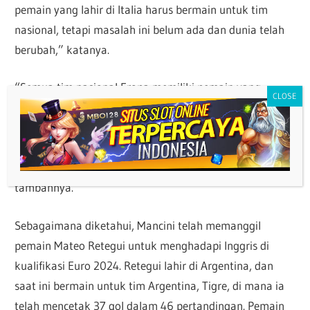
pemain yang lahir di Italia harus bermain untuk tim
nasional, tetapi masalah ini belum ada dan dunia telah
berubah,” katanya.
“Semua tim nasional Eropa memiliki pemain yang
dinaturalisasi dari negara lain. Kami memiliki pemain
yang diambil oleh tim nasional negara lain. Dan kami
juga melakukan hal yang sama. Tidak ada gunanya
berbicara, di Italia hanya ada beberapa [pilihan],”
tambahnya.
Sebagaimana diketahui, Mancini telah memanggil
pemain Mateo Retegui untuk menghadapi Inggris di
kualifikasi Euro 2024. Retegui lahir di Argentina, dan
saat ini bermain untuk tim Argentina, Tigre, di mana ia
telah mencetak 37 gol dalam 46 pertandingan. Pemain