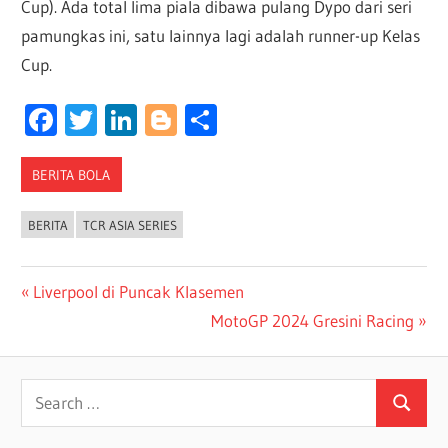
Cup). Ada total lima piala dibawa pulang Dypo dari seri
pamungkas ini, satu lainnya lagi adalah runner-up Kelas
Cup.
Facebook
Twitter
LinkedIn
Blogger
Share
BERITA BOLA
BERITA
TCR ASIA SERIES
Post
Previous
Liverpool di Puncak Klasemen
Post:
Next
MotoGP 2024 Gresini Racing
navigation
Post:
Search
Search
for: