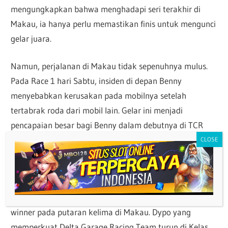
mengungkapkan bahwa menghadapi seri terakhir di
Makau, ia hanya perlu memastikan finis untuk mengunci
gelar juara.
Namun, perjalanan di Makau tidak sepenuhnya mulus.
Pada Race 1 hari Sabtu, insiden di depan Benny
menyebabkan kerusakan pada mobilnya setelah
tertabrak roda dari mobil lain. Gelar ini menjadi
pencapaian besar bagi Benny dalam debutnya di TCR
Asia Series, sekaligus menegaskan dominasi tim Hyundai
N by Z Speed di musim 2024.
Pebalap Indonesia Dypo Fitra menutup kiprahnya di TCR
Asia Serie 2024 dengan mantap. Dia meraih double
winner pada putaran kelima di Makau. Dypo yang
memperkuat Delta Garage Racing Team turun di Kelas