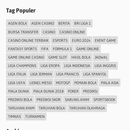
Tag Populer
AGEN BOLA
AGEN CASINO
BERITA
BRI LIGA 1
BURSA TRANSFER
CASINO
CASINO ONLINE
CASINO ONLINE TERBAIK
ESPORTS
EURO 2024
EVENT GAME
FANTASY SPORTS
FIFA
FORMULA 1
GAME ONLINE
GAME ONLINE CASINO
GAME SLOT
HASIL BOLA
JADWAL
LIGA CHAMPIONS
LIGA EROPA
LIGA INDONESIA
LIGA INGGRIS
LIGA ITALIA
LIGA JERMAN
LIGA PRANCIS
LIGA SPANYOL
LIGA UEFA
LIONEL MESSI
MOTOGP
PEMAIN BOLA
PIALA ASIA
PIALA DUNIA
PIALA DUNIA 2018
POKER
PREDIKSI
PREDIKSI BOLA
PREDIKSI SKOR
SABUNG AYAM
SPORTSBOOK
TARUHAN AYAM
TARUHAN BOLA
TARUHAN OLAHRAGA
TIMNAS
TURNAMEN