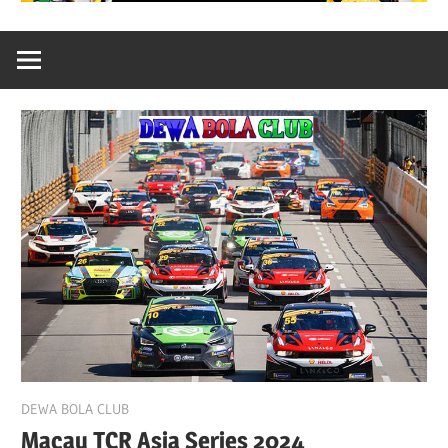
November 19, 2024
DEWA BOLA CLUB
Macau TCR Asia Series 2024