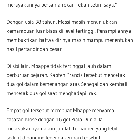
merayakannya bersama rekan-rekan setim saya.”
Dengan usia 38 tahun, Messi masih menunjukkan
kemampuan luar biasa di level tertinggi. Penampilannya
membuktikan bahwa dirinya masih mampu menentukan
hasil pertandingan besar.
Di sisi lain, Mbappe tidak tertinggal jauh dalam
perburuan sejarah. Kapten Prancis tersebut mencetak
dua gol dalam kemenangan atas Senegal dan kembali
mencetak dua gol saat menghadapi Irak.
Empat gol tersebut membuat Mbappe menyamai
catatan Klose dengan 16 gol Piala Dunia. Ia
melakukannya dalam jumlah turnamen yang lebih
sedikit dibanding legenda Jerman tersebut.