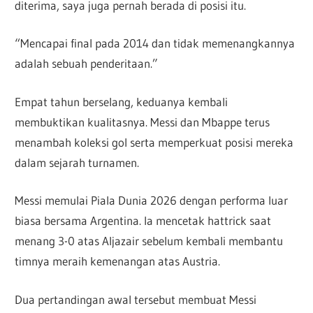
diterima, saya juga pernah berada di posisi itu.
“Mencapai final pada 2014 dan tidak memenangkannya
adalah sebuah penderitaan.”
Empat tahun berselang, keduanya kembali
membuktikan kualitasnya. Messi dan Mbappe terus
menambah koleksi gol serta memperkuat posisi mereka
dalam sejarah turnamen.
Messi memulai Piala Dunia 2026 dengan performa luar
biasa bersama Argentina. Ia mencetak hattrick saat
menang 3-0 atas Aljazair sebelum kembali membantu
timnya meraih kemenangan atas Austria.
Dua pertandingan awal tersebut membuat Messi