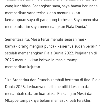
yang luar biasa. Sedangkan saya, saya hanya berusaha
memberikan yang terbaik dan menunjukkan
kemampuan saya di panggung terbesar. Saya mencoba
membantu tim saya memenangkan Piala Dunia.”
Sementara itu, Messi terus menulis sejarah meski
banyak orang mengira puncak kariernya sudah berakhir
setelah memenangkan Piala Dunia 2022. Perjalanan di
2026 menunjukkan bahwa ia masih mampu
memberikan kejutan.
Jika Argentina dan Prancis kembali bertemu di final Piala
Dunia 2026, keduanya masih memiliki kesempatan
menambah catatan luar biasa. Persaingan Messi dan
Mbappe tampaknya belum memasuki bab terakhir.