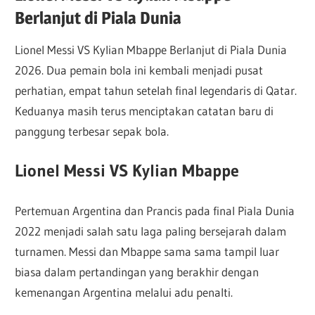
Berlanjut di Piala Dunia
Lionel Messi VS Kylian Mbappe Berlanjut di Piala Dunia
2026. Dua pemain bola ini kembali menjadi pusat
perhatian, empat tahun setelah final legendaris di Qatar.
Keduanya masih terus menciptakan catatan baru di
panggung terbesar sepak bola.
Lionel Messi VS Kylian Mbappe
Pertemuan Argentina dan Prancis pada final Piala Dunia
2022 menjadi salah satu laga paling bersejarah dalam
turnamen. Messi dan Mbappe sama sama tampil luar
biasa dalam pertandingan yang berakhir dengan
kemenangan Argentina melalui adu penalti.