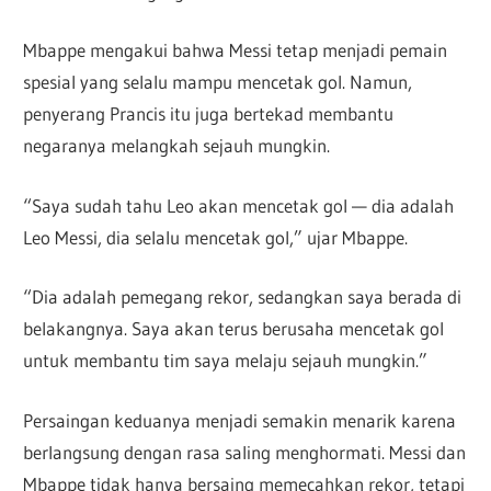
Mbappe mengakui bahwa Messi tetap menjadi pemain
spesial yang selalu mampu mencetak gol. Namun,
penyerang Prancis itu juga bertekad membantu
negaranya melangkah sejauh mungkin.
“Saya sudah tahu Leo akan mencetak gol — dia adalah
Leo Messi, dia selalu mencetak gol,” ujar Mbappe.
“Dia adalah pemegang rekor, sedangkan saya berada di
belakangnya. Saya akan terus berusaha mencetak gol
untuk membantu tim saya melaju sejauh mungkin.”
Persaingan keduanya menjadi semakin menarik karena
berlangsung dengan rasa saling menghormati. Messi dan
Mbappe tidak hanya bersaing memecahkan rekor, tetapi