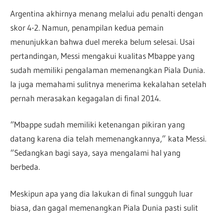
Argentina akhirnya menang melalui adu penalti dengan
skor 4-2. Namun, penampilan kedua pemain
menunjukkan bahwa duel mereka belum selesai. Usai
pertandingan, Messi mengakui kualitas Mbappe yang
sudah memiliki pengalaman memenangkan Piala Dunia.
Ia juga memahami sulitnya menerima kekalahan setelah
pernah merasakan kegagalan di final 2014.
“Mbappe sudah memiliki ketenangan pikiran yang
datang karena dia telah memenangkannya,” kata Messi.
“Sedangkan bagi saya, saya mengalami hal yang
berbeda.
Meskipun apa yang dia lakukan di final sungguh luar
biasa, dan gagal memenangkan Piala Dunia pasti sulit