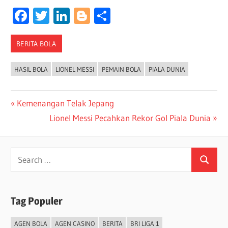
Facebook
Twitter
LinkedIn
Blogger
Share
BERITA BOLA
HASIL BOLA
LIONEL MESSI
PEMAIN BOLA
PIALA DUNIA
Post
Previous
Kemenangan Telak Jepang
Post:
Next
Lionel Messi Pecahkan Rekor Gol Piala Dunia
navigation
Post:
Search
Search
for:
Tag Populer
AGEN BOLA
AGEN CASINO
BERITA
BRI LIGA 1