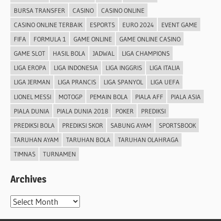
BURSA TRANSFER
CASINO
CASINO ONLINE
CASINO ONLINE TERBAIK
ESPORTS
EURO 2024
EVENT GAME
FIFA
FORMULA 1
GAME ONLINE
GAME ONLINE CASINO
GAME SLOT
HASIL BOLA
JADWAL
LIGA CHAMPIONS
LIGA EROPA
LIGA INDONESIA
LIGA INGGRIS
LIGA ITALIA
LIGA JERMAN
LIGA PRANCIS
LIGA SPANYOL
LIGA UEFA
LIONEL MESSI
MOTOGP
PEMAIN BOLA
PIALA AFF
PIALA ASIA
PIALA DUNIA
PIALA DUNIA 2018
POKER
PREDIKSI
PREDIKSI BOLA
PREDIKSI SKOR
SABUNG AYAM
SPORTSBOOK
TARUHAN AYAM
TARUHAN BOLA
TARUHAN OLAHRAGA
TIMNAS
TURNAMEN
Archives
Archives