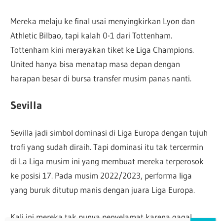
Mereka melaju ke final usai menyingkirkan Lyon dan
Athletic Bilbao, tapi kalah 0-1 dari Tottenham.
Tottenham kini merayakan tiket ke Liga Champions.
United hanya bisa menatap masa depan dengan
harapan besar di bursa transfer musim panas nanti.
Sevilla
Sevilla jadi simbol dominasi di Liga Europa dengan tujuh
trofi yang sudah diraih. Tapi dominasi itu tak tercermin
di La Liga musim ini yang membuat mereka terperosok
ke posisi 17. Pada musim 2022/2023, performa liga
yang buruk ditutup manis dengan juara Liga Europa.
Kali ini mereka tak punya penyelamat karena gagal