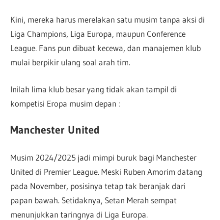
Kini, mereka harus merelakan satu musim tanpa aksi di
Liga Champions, Liga Europa, maupun Conference
League. Fans pun dibuat kecewa, dan manajemen klub
mulai berpikir ulang soal arah tim.
Inilah lima klub besar yang tidak akan tampil di
kompetisi Eropa musim depan :
Manchester United
Musim 2024/2025 jadi mimpi buruk bagi Manchester
United di Premier League. Meski Ruben Amorim datang
pada November, posisinya tetap tak beranjak dari
papan bawah. Setidaknya, Setan Merah sempat
menunjukkan taringnya di Liga Europa.