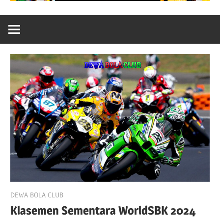
September 22, 2024
DEWA BOLA CLUB
Klasemen Sementara WorldSBK 2024