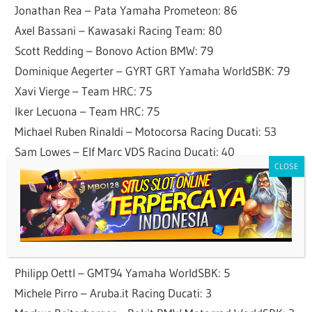
Jonathan Rea – Pata Yamaha Prometeon: 86
Axel Bassani – Kawasaki Racing Team: 80
Scott Redding – Bonovo Action BMW: 79
Dominique Aegerter – GYRT GRT Yamaha WorldSBK: 79
Xavi Vierge – Team HRC: 75
Iker Lecuona – Team HRC: 75
Michael Ruben Rinaldi – Motocorsa Racing Ducati: 53
Sam Lowes – Elf Marc VDS Racing Ducati: 40
Nicholas Spinelli – Barni Spark Racing Team: 25
Tito Rabat – Puccetti Kawasaki: 10
Alessandro Delbianco – Yamaha Motoxracing: 10
Bradley Ray – Yamaha Motoxracing: 8
Tarran Mackenzie – Petronas MIE Honda: 7
Philipp Oettl – GMT94 Yamaha WorldSBK: 5
Michele Pirro – Aruba.it Racing Ducati: 3