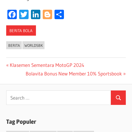
Facebook
Twitter
LinkedIn
Blogger
Share
BERITA BOLA
BERITA
WORLDSBK
Post
Previous
Klasemen Sementara MotoGP 2024
Post:
Next
Bolavita Bonus New Member 10% Sportsbook
navigation
Post:
Search
Search
for:
Tag Populer