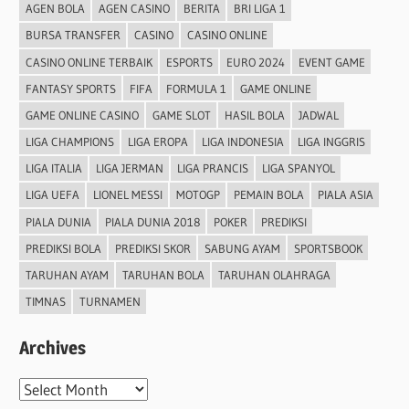
AGEN BOLA
AGEN CASINO
BERITA
BRI LIGA 1
BURSA TRANSFER
CASINO
CASINO ONLINE
CASINO ONLINE TERBAIK
ESPORTS
EURO 2024
EVENT GAME
FANTASY SPORTS
FIFA
FORMULA 1
GAME ONLINE
GAME ONLINE CASINO
GAME SLOT
HASIL BOLA
JADWAL
LIGA CHAMPIONS
LIGA EROPA
LIGA INDONESIA
LIGA INGGRIS
LIGA ITALIA
LIGA JERMAN
LIGA PRANCIS
LIGA SPANYOL
LIGA UEFA
LIONEL MESSI
MOTOGP
PEMAIN BOLA
PIALA ASIA
PIALA DUNIA
PIALA DUNIA 2018
POKER
PREDIKSI
PREDIKSI BOLA
PREDIKSI SKOR
SABUNG AYAM
SPORTSBOOK
TARUHAN AYAM
TARUHAN BOLA
TARUHAN OLAHRAGA
TIMNAS
TURNAMEN
Archives
Archives