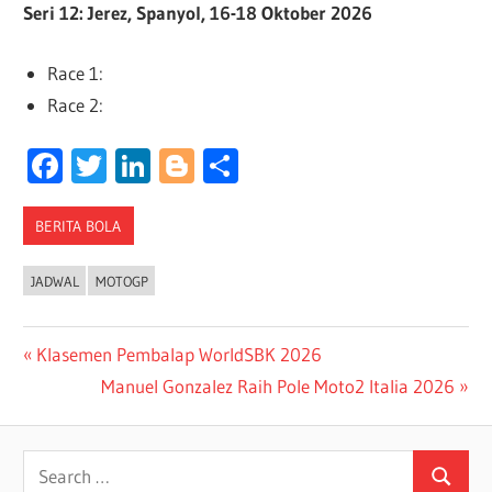
Seri 12: Jerez, Spanyol, 16-18 Oktober 2026
Race 1:
Race 2:
Facebook
Twitter
LinkedIn
Blogger
Share
BERITA BOLA
JADWAL
MOTOGP
Post
Previous
Klasemen Pembalap WorldSBK 2026
Post:
Next
Manuel Gonzalez Raih Pole Moto2 Italia 2026
navigation
Post:
Search
Search