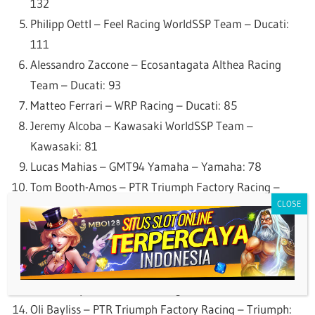
132
Philipp Oettl – Feel Racing WorldSSP Team – Ducati:
111
Alessandro Zaccone – Ecosantagata Althea Racing
Team – Ducati: 93
Matteo Ferrari – WRP Racing – Ducati: 85
Jeremy Alcoba – Kawasaki WorldSSP Team –
Kawasaki: 81
Lucas Mahias – GMT94 Yamaha – Yamaha: 78
Tom Booth-Amos – PTR Triumph Factory Racing –
Triumph: 73
Roberto Garcia – GMT94 Yamaha – Yamaha: 70
Aldi Satya Mahendra – AS BLU CRU Racing Team –
Yamaha: 64
Simon Jespersen – EAB Racing Team – Ducati: 47
Oli Bayliss – PTR Triumph Factory Racing – Triumph: