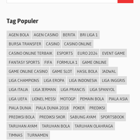
for:
Tag Populer
AGEN BOLA
AGEN CASINO
BERITA
BRI LIGA 1
BURSA TRANSFER
CASINO
CASINO ONLINE
CASINO ONLINE TERBAIK
ESPORTS
EURO 2024
EVENT GAME
FANTASY SPORTS
FIFA
FORMULA 1
GAME ONLINE
GAME ONLINE CASINO
GAME SLOT
HASIL BOLA
JADWAL
LIGA CHAMPIONS
LIGA EROPA
LIGA INDONESIA
LIGA INGGRIS
LIGA ITALIA
LIGA JERMAN
LIGA PRANCIS
LIGA SPANYOL
LIGA UEFA
LIONEL MESSI
MOTOGP
PEMAIN BOLA
PIALA ASIA
PIALA DUNIA
PIALA DUNIA 2018
POKER
PREDIKSI
PREDIKSI BOLA
PREDIKSI SKOR
SABUNG AYAM
SPORTSBOOK
TARUHAN AYAM
TARUHAN BOLA
TARUHAN OLAHRAGA
TIMNAS
TURNAMEN