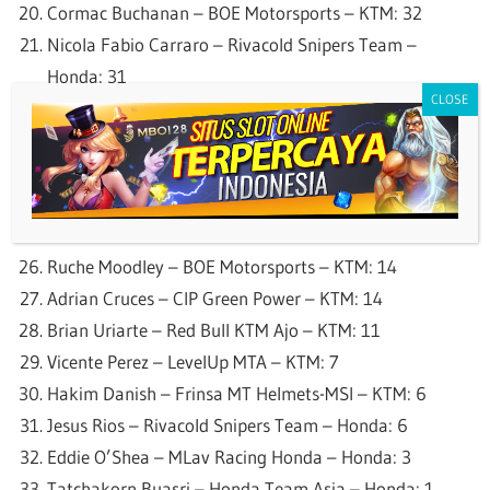
Cormac Buchanan – BOE Motorsports – KTM: 32
Nicola Fabio Carraro – Rivacold Snipers Team –
Honda: 31
Riccardo Rossi – Rivacold Snipers Team – Honda: 24
Marcos Uriarte – MLav Racing Honda – Honda: 22
Marco Morelli – MLav Racing Honda – Honda: 21
Casey O’Gorman – Liqui Moly Dynavolt Intact GP –
KTM: 16
Ruche Moodley – BOE Motorsports – KTM: 14
Adrian Cruces – CIP Green Power – KTM: 14
Brian Uriarte – Red Bull KTM Ajo – KTM: 11
Vicente Perez – LevelUp MTA – KTM: 7
Hakim Danish – Frinsa MT Helmets-MSI – KTM: 6
Jesus Rios – Rivacold Snipers Team – Honda: 6
Eddie O’Shea – MLav Racing Honda – Honda: 3
Tatchakorn Buasri – Honda Team Asia – Honda: 1