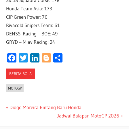
SIC58 Squadra Corse: 178
Honda Team Asia: 173
CIP Green Power: 76
Rivacold Snipers Team: 61
DENSSI Racing – BOE: 49
GRYD – Mlav Racing: 24
Facebook
Twitter
LinkedIn
Blogger
Share
BERITA BOLA
MOTOGP
Post
Previous
Diogo Moreira Bintang Baru Honda
Post:
Next
Jadwal Balapan MotoGP 2026
navigation
Post: