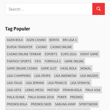
Search
Search
for:
Tag Populer
AGEN BOLA
AGEN CASINO
BERITA
BRI LIGA 1
BURSA TRANSFER
CASINO
CASINO ONLINE
CASINO ONLINE TERBAIK
ESPORTS
EURO 2024
EVENT GAME
FANTASY SPORTS
FIFA
FORMULA 1
GAME ONLINE
GAME ONLINE CASINO
GAME SLOT
HASIL BOLA
JADWAL
LIGA CHAMPIONS
LIGA EROPA
LIGA INDONESIA
LIGA INGGRIS
LIGA ITALIA
LIGA JERMAN
LIGA PRANCIS
LIGA SPANYOL
LIGA UEFA
LIONEL MESSI
MOTOGP
PEMAIN BOLA
PIALA ASIA
PIALA DUNIA
PIALA DUNIA 2018
POKER
PREDIKSI
PREDIKSI BOLA
PREDIKSI SKOR
SABUNG AYAM
SPORTSBOOK