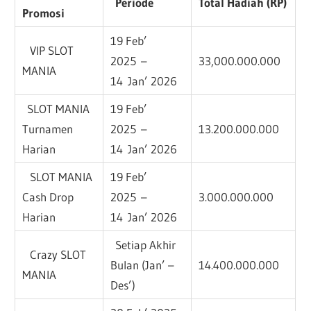
Periode
Total Hadiah (RP)
Promosi
19 Feb’
VIP SLOT
2025 –
33,000.000.000
MANIA
14 Jan’ 2026
SLOT MANIA
19 Feb’
Turnamen
2025 –
13.200.000.000
Harian
14 Jan’ 2026
SLOT MANIA
19 Feb’
Cash Drop
2025 –
3.000.000.000
Harian
14 Jan’ 2026
Setiap Akhir
Crazy SLOT
Bulan (Jan’ –
14.400.000.000
MANIA
Des’)