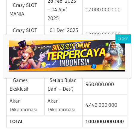
28 Feb’ 2025
Crazy SLOT
– 04 Apr’
12.000.000.000
MANIA
2025
Crazy SLOT
01 Dec’ 2025
12.000.000.000
MANIA
– 5 Jan’ 2026
Setiap
SLOT MANIA
Kuartal (Jan’ –
7.000.000.000
Eksklusif
Des’)
Games
Setiap Bulan
960.000.000
Eksklusif
(Jan’ – Des’)
Akan
Akan
4.440.000.000
Dikonfirmasi
Dikonfirmasi
TOTAL
100.000.000.000