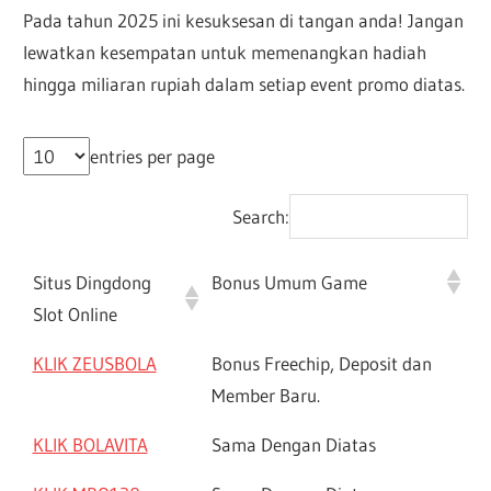
Pada tahun 2025 ini kesuksesan di tangan anda! Jangan
lewatkan kesempatan untuk memenangkan hadiah
hingga miliaran rupiah dalam setiap event promo diatas.
entries per page
Search:
Situs Dingdong
Bonus Umum Game
Slot Online
KLIK ZEUSBOLA
Bonus Freechip, Deposit dan
Member Baru.
KLIK BOLAVITA
Sama Dengan Diatas