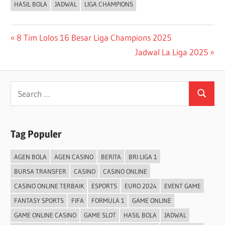
HASIL BOLA
JADWAL
LIGA CHAMPIONS
Post
Previous
8 Tim Lolos 16 Besar Liga Champions 2025
Post:
Next
Jadwal La Liga 2025
navigation
Post:
Search
Search
for:
Tag Populer
AGEN BOLA
AGEN CASINO
BERITA
BRI LIGA 1
BURSA TRANSFER
CASINO
CASINO ONLINE
CASINO ONLINE TERBAIK
ESPORTS
EURO 2024
EVENT GAME
FANTASY SPORTS
FIFA
FORMULA 1
GAME ONLINE
GAME ONLINE CASINO
GAME SLOT
HASIL BOLA
JADWAL