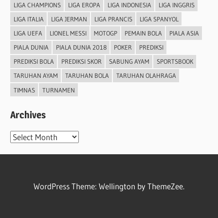
LIGA CHAMPIONS
LIGA EROPA
LIGA INDONESIA
LIGA INGGRIS
LIGA ITALIA
LIGA JERMAN
LIGA PRANCIS
LIGA SPANYOL
LIGA UEFA
LIONEL MESSI
MOTOGP
PEMAIN BOLA
PIALA ASIA
PIALA DUNIA
PIALA DUNIA 2018
POKER
PREDIKSI
PREDIKSI BOLA
PREDIKSI SKOR
SABUNG AYAM
SPORTSBOOK
TARUHAN AYAM
TARUHAN BOLA
TARUHAN OLAHRAGA
TIMNAS
TURNAMEN
Archives
Archives
WordPress Theme: Wellington by ThemeZee.