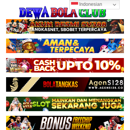
Skip
Indonesian
Dew
to
content
Info
Bol
Olahraga,
Sepakbola,
Clu
Sports