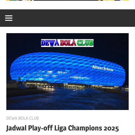
February 1, 2025
DEWA BOLA CLUB
Jadwal Play-off Liga Champions 2025