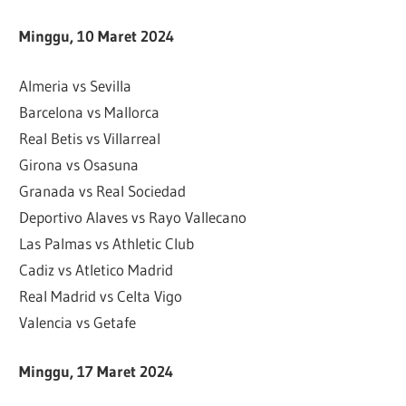
Minggu, 10 Maret 2024
Almeria vs Sevilla
Barcelona vs Mallorca
Real Betis vs Villarreal
Girona vs Osasuna
Granada vs Real Sociedad
Deportivo Alaves vs Rayo Vallecano
Las Palmas vs Athletic Club
Cadiz vs Atletico Madrid
Real Madrid vs Celta Vigo
Valencia vs Getafe
Minggu, 17 Maret 2024