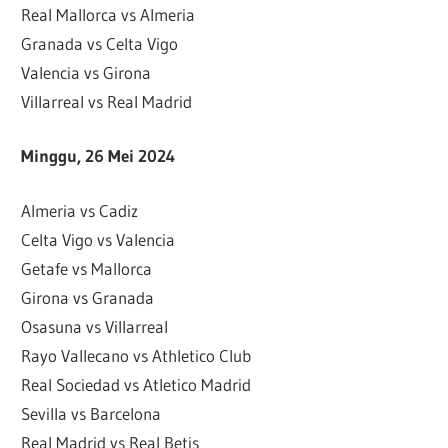
Real Mallorca vs Almeria
Granada vs Celta Vigo
Valencia vs Girona
Villarreal vs Real Madrid
Minggu, 26 Mei 2024
Almeria vs Cadiz
Celta Vigo vs Valencia
Getafe vs Mallorca
Girona vs Granada
Osasuna vs Villarreal
Rayo Vallecano vs Athletico Club
Real Sociedad vs Atletico Madrid
Sevilla vs Barcelona
Real Madrid vs Real Betis