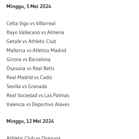
Minggu, 5 Mei 2024
Celta Vigo vs Villarreal
Rayo Vallecano vs Almeria
Getafe vs Athletic Club
Mallorca vs Atletico Madrid
Girona vs Barcelona
Osasuna vs Real Betis
Real Madrid vs Cadiz
Sevilla vs Granada
Real Sociedad vs Las Palmas
Valencia vs Deportivo Alaves
Minggu, 12 Mei 2024
Athletic Club vs Osasuna