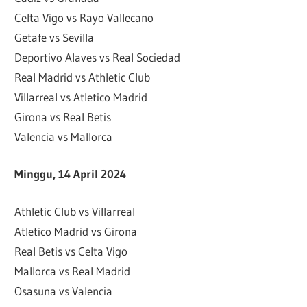
Celta Vigo vs Rayo Vallecano
Getafe vs Sevilla
Deportivo Alaves vs Real Sociedad
Real Madrid vs Athletic Club
Villarreal vs Atletico Madrid
Girona vs Real Betis
Valencia vs Mallorca
Minggu, 14 April 2024
Athletic Club vs Villarreal
Atletico Madrid vs Girona
Real Betis vs Celta Vigo
Mallorca vs Real Madrid
Osasuna vs Valencia