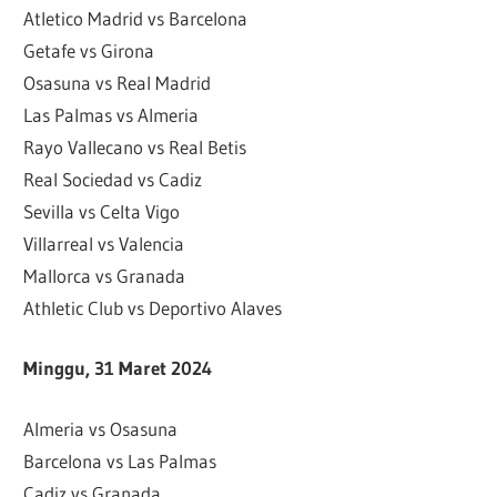
Atletico Madrid vs Barcelona
Getafe vs Girona
Osasuna vs Real Madrid
Las Palmas vs Almeria
Rayo Vallecano vs Real Betis
Real Sociedad vs Cadiz
Sevilla vs Celta Vigo
Villarreal vs Valencia
Mallorca vs Granada
Athletic Club vs Deportivo Alaves
Minggu, 31 Maret 2024
Almeria vs Osasuna
Barcelona vs Las Palmas
Cadiz vs Granada