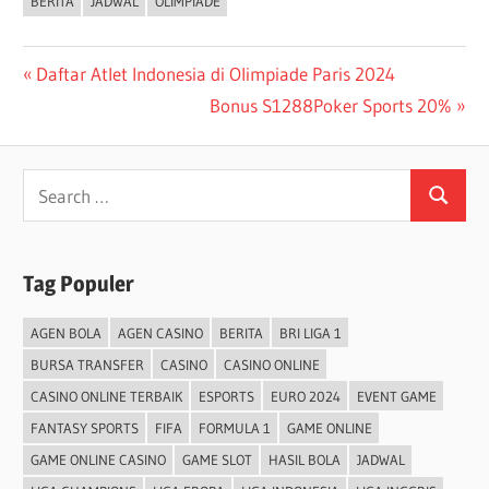
BERITA
JADWAL
OLIMPIADE
Post
Previous
Daftar Atlet Indonesia di Olimpiade Paris 2024
Post:
Next
Bonus S1288Poker Sports 20%
navigation
Post:
Search
Search
for:
Tag Populer
AGEN BOLA
AGEN CASINO
BERITA
BRI LIGA 1
BURSA TRANSFER
CASINO
CASINO ONLINE
CASINO ONLINE TERBAIK
ESPORTS
EURO 2024
EVENT GAME
FANTASY SPORTS
FIFA
FORMULA 1
GAME ONLINE
GAME ONLINE CASINO
GAME SLOT
HASIL BOLA
JADWAL