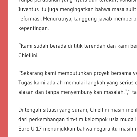
Juventus itu juga mengingatkan bahwa masa suli
reformasi. Menurutnya, tanggung jawab memperb
kepentingan.
“Kami sudah berada di titik terendah dan kami berh
Chiellini.
“Sekarang kami membutuhkan proyek bersama yan
Tugas kami adalah memulai langkah yang serius
alasan dan tanpa menyembunyikan masalah.”,” t
Di tengah situasi yang suram, Chiellini masih meli
dari perkembangan tim-tim kelompok usia muda Ital
Euro U-17 menunjukkan bahwa negara itu masih m