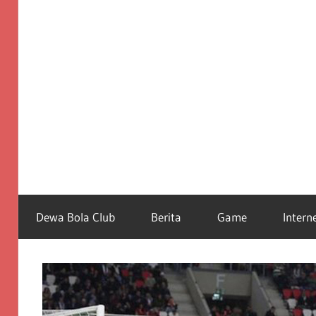
Dewa Bola Club
Berita
Game
Intern