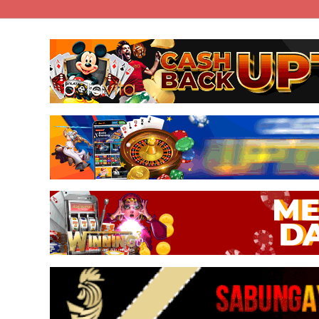
wa
a
b