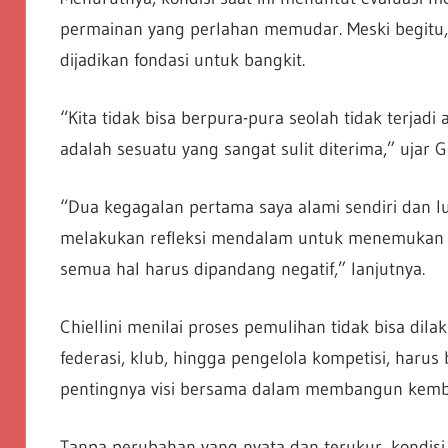
permainan yang perlahan memudar. Meski begitu, i
dijadikan fondasi untuk bangkit.
“Kita tidak bisa berpura-pura seolah tidak terjadi 
adalah sesuatu yang sangat sulit diterima,” ujar Gio
“Dua kegagalan pertama saya alami sendiri dan l
melakukan refleksi mendalam untuk menemukan ke
semua hal harus dipandang negatif,” lanjutnya.
Chiellini menilai proses pemulihan tidak bisa dil
federasi, klub, hingga pengelola kompetisi, har
pentingnya visi bersama dalam membangun kembali
Tanpa perubahan yang nyata dan terukur, kondisi y