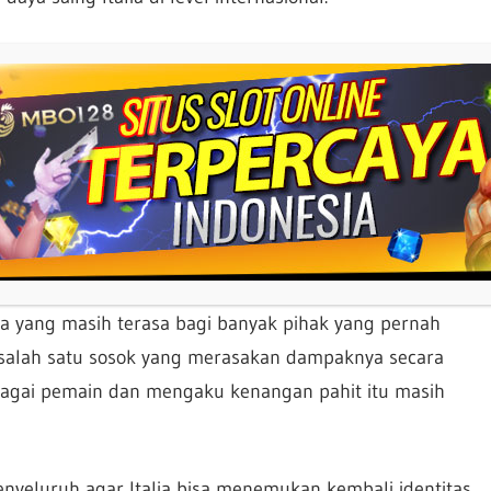
perlu menghadapi kenyataan dan berhenti mengabaikan
rnyataan itu disampaikannya saat menghadiri Festival
ndasi paling dasar, termasuk sistem pembinaan dan
ga edisi Piala Dunia secara beruntun menjadi pukulan
uka yang masih terasa bagi banyak pihak yang pernah
k salah satu sosok yang merasakan dampaknya secara
bagai pemain dan mengaku kenangan pahit itu masih
enyeluruh agar Italia bisa menemukan kembali identitas