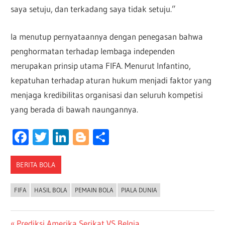
saya setuju, dan terkadang saya tidak setuju.”
Ia menutup pernyataannya dengan penegasan bahwa
penghormatan terhadap lembaga independen
merupakan prinsip utama FIFA. Menurut Infantino,
kepatuhan terhadap aturan hukum menjadi faktor yang
menjaga kredibilitas organisasi dan seluruh kompetisi
yang berada di bawah naungannya.
Facebook
Twitter
LinkedIn
Blogger
Share
BERITA BOLA
FIFA
HASIL BOLA
PEMAIN BOLA
PIALA DUNIA
Previous
Prediksi Amerika Serikat VS Belgia