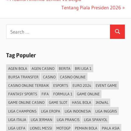
Post
Post:
Next
Tentang Piala Presiden 2026
navigation
Post:
Search
Search
for:
Tag Populer
AGEN BOLA
AGEN CASINO
BERITA
BRI LIGA 1
BURSA TRANSFER
CASINO
CASINO ONLINE
CASINO ONLINE TERBAIK
ESPORTS
EURO 2024
EVENT GAME
FANTASY SPORTS
FIFA
FORMULA 1
GAME ONLINE
GAME ONLINE CASINO
GAME SLOT
HASIL BOLA
JADWAL
LIGA CHAMPIONS
LIGA EROPA
LIGA INDONESIA
LIGA INGGRIS
LIGA ITALIA
LIGA JERMAN
LIGA PRANCIS
LIGA SPANYOL
LIGA UEFA
LIONEL MESSI
MOTOGP
PEMAIN BOLA
PIALA ASIA