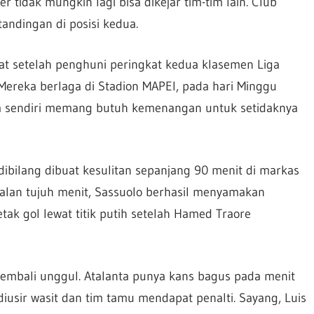
tidak mungkin lagi bisa dikejar tim-tim lain. Club
tandingan di posisi kedua.
dapat setelah penghuni peringkat kedua klasemen Liga
. Mereka berlaga di Stadion MAPEI, pada hari Minggu
ta sendiri memang butuh kemenangan untuk setidaknya
 dibilang dibuat kesulitan sepanjang 90 menit di markas
alan tujuh menit, Sassuolo berhasil menyamakan
ak gol lewat titik putih setelah Hamed Traore
embali unggul. Atalanta punya kans bagus pada menit
iusir wasit dan tim tamu mendapat penalti. Sayang, Luis