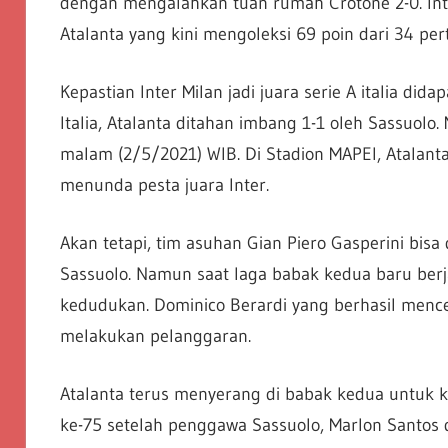
dengan mengalahkan tuan rumah Crotone 2-0. Inter 
Atalanta yang kini mengoleksi 69 poin dari 34 per
Kepastian Inter Milan jadi juara serie A italia di
Italia, Atalanta ditahan imbang 1-1 oleh Sassuolo
malam (2/5/2021) WIB. Di Stadion MAPEI, Atalan
menunda pesta juara Inter.
Akan tetapi, tim asuhan Gian Piero Gasperini bisa
Sassuolo. Namun saat laga babak kedua baru berj
kedudukan. Dominico Berardi yang berhasil mencet
melakukan pelanggaran.
Atalanta terus menyerang di babak kedua untuk k
ke-75 setelah penggawa Sassuolo, Marlon Santos d