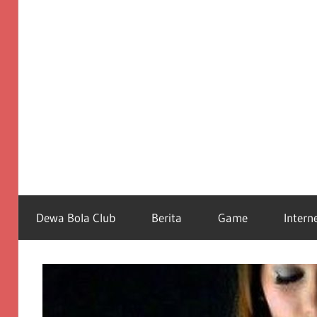
Dewa Bola Club
Berita
Game
Intern