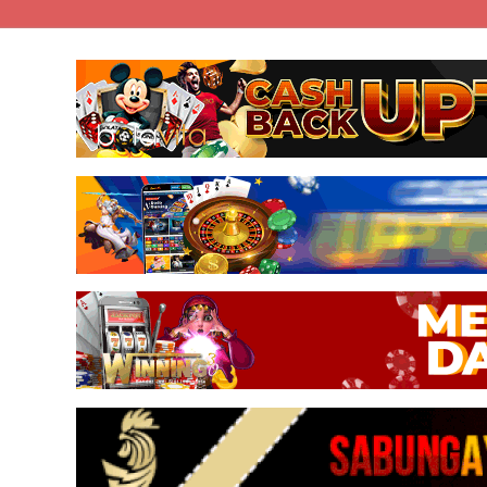
wa
a
b