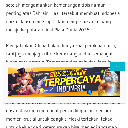
setelah mengamankan kemenangan tipis namun
penting atas Bahrain. Hasil tersebut membuat Indonesia
naik di klasemen Grup C dan memperbesar peluang
melaju ke putaran final Piala Dunia 2026.
Mengalahkan China bukan hanya soal perolehan poin,
tapi juga menjaga ritme kemenangan dan semangat
juang para pemain. Tambahan tiga poin dari laga ini
bisa menjadi langkah besar untuk mengukir sejarah
baru di pentas sepak bola dunia.
Sementara itu, China justru datang dengan beban berat
usai kalah dari Australia. Posisi mereka yang terpuruk di
dasar klasemen membuat pertandingan ini menjadi
momen krusial untuk bangkit. Meski tertekan, tekad
untuk keluar dari keterpurukan bisa menjadi ancaman