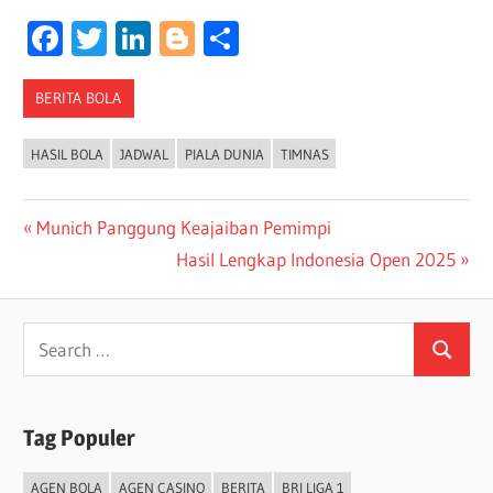
Facebook
Twitter
LinkedIn
Blogger
Share
BERITA BOLA
HASIL BOLA
JADWAL
PIALA DUNIA
TIMNAS
Post
Previous
Munich Panggung Keajaiban Pemimpi
Post:
Next
Hasil Lengkap Indonesia Open 2025
navigation
Post:
Search
Search
for:
Tag Populer
AGEN BOLA
AGEN CASINO
BERITA
BRI LIGA 1