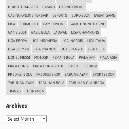
BURSA TRANSFER
CASINO
CASINO ONLINE
CASINO ONLINE TERBAIK
ESPORTS
EURO 2024
EVENT GAME
FIFA
FORMULA 1
GAME ONLINE
GAME ONLINE CASINO
GAME SLOT
HASIL BOLA
JADWAL
LIGA CHAMPIONS
LIGA EROPA
LIGA INDONESIA
LIGA INGGRIS
LIGA ITALIA
LIGA JERMAN
LIGA PRANCIS
LIGA SPANYOL
LIGA UEFA
LIONEL MESSI
MOTOGP
PEMAIN BOLA
PIALA AFF
PIALA ASIA
PIALA DUNIA
PIALA DUNIA 2018
POKER
PREDIKSI
PREDIKSI BOLA
PREDIKSI SKOR
SABUNG AYAM
SPORTSBOOK
TARUHAN AYAM
TARUHAN BOLA
TARUHAN OLAHRAGA
TIMNAS
TURNAMEN
Archives
Archives