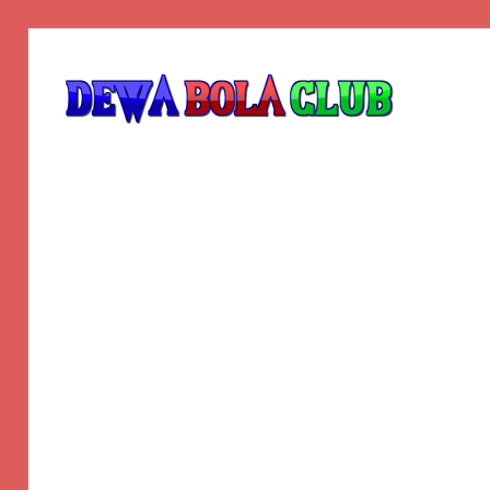
Skip
to
De
content
Info
Olahraga,
Bol
Sepakbola,
Sports
Clu