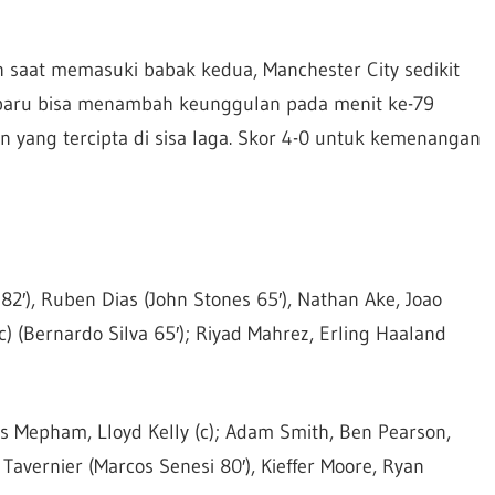
 saat memasuki babak kedua, Manchester City sedikit
baru bisa menambah keunggulan pada menit ke-79
n yang tercipta di sisa laga. Skor 4-0 untuk kemenangan
82′), Ruben Dias (John Stones 65′), Nathan Ake, Joao
) (Bernardo Silva 65′); Riyad Mahrez, Erling Haaland
s Mepham, Lloyd Kelly (c); Adam Smith, Ben Pearson,
s Tavernier (Marcos Senesi 80′), Kieffer Moore, Ryan