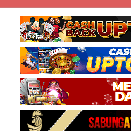
wa
a
b