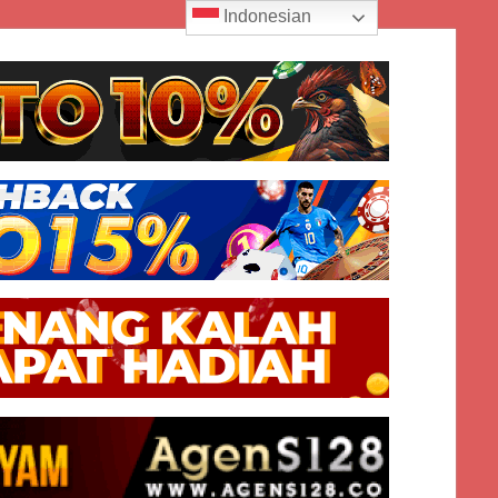
Indonesian