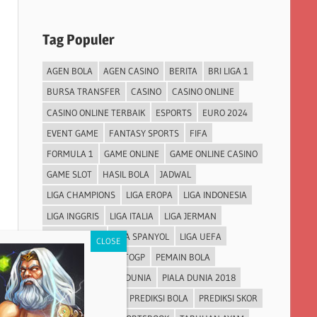
Tag Populer
AGEN BOLA
AGEN CASINO
BERITA
BRI LIGA 1
BURSA TRANSFER
CASINO
CASINO ONLINE
CASINO ONLINE TERBAIK
ESPORTS
EURO 2024
EVENT GAME
FANTASY SPORTS
FIFA
FORMULA 1
GAME ONLINE
GAME ONLINE CASINO
GAME SLOT
HASIL BOLA
JADWAL
LIGA CHAMPIONS
LIGA EROPA
LIGA INDONESIA
LIGA INGGRIS
LIGA ITALIA
LIGA JERMAN
LIGA PRANCIS
LIGA SPANYOL
LIGA UEFA
LIONEL MESSI
MOTOGP
PEMAIN BOLA
PIALA ASIA
PIALA DUNIA
PIALA DUNIA 2018
POKER
PREDIKSI
PREDIKSI BOLA
PREDIKSI SKOR