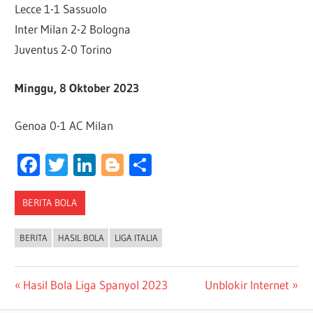
Lecce 1-1 Sassuolo
Inter Milan 2-2 Bologna
Juventus 2-0 Torino
Minggu, 8 Oktober 2023
Genoa 0-1 AC Milan
Facebook
Twitter
LinkedIn
Blogger
Share
BERITA BOLA
BERITA
HASIL BOLA
LIGA ITALIA
Post
Previous
Next
Hasil Bola Liga Spanyol 2023
Unblokir Internet
Post:
Post: