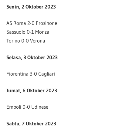
Senin, 2 Oktober 2023
AS Roma 2-0 Frosinone
Sassuolo 0-1 Monza
Torino 0-0 Verona
Selasa, 3 Oktober 2023
Fiorentina 3-0 Cagliari
Jumat, 6 Oktober 2023
Empoli 0-0 Udinese
Sabtu, 7 Oktober 2023