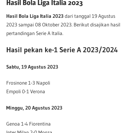
Hasil Bola Liga Italia 2023
Hasil Bola Liga Italia 2023
dari tanggal 19 Agustus
2023 sampai 08 Oktober 2023. Berikut disajikan hasil
pertandingan Serie A Italia.
Hasil pekan ke-1 Serie A 2023/2024
Sabtu, 19 Agustus 2023
Frosinone 1-3 Napoli
Empoli 0-1 Verona
Minggu, 20 Agustus 2023
Genoa 1-4 Fiorentina
Inter Milan 2-0 Monza