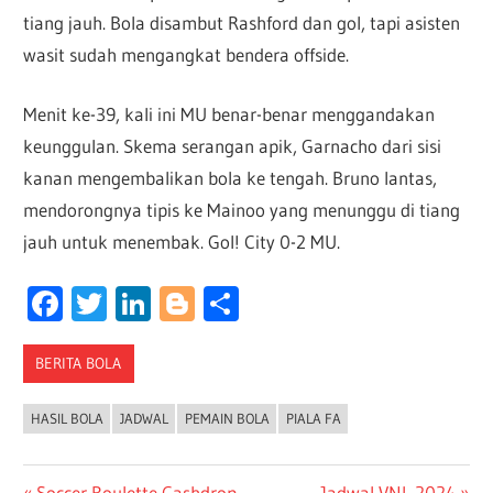
tiang jauh. Bola disambut Rashford dan gol, tapi asisten
wasit sudah mengangkat bendera offside.
Menit ke-39, kali ini MU benar-benar menggandakan
keunggulan. Skema serangan apik, Garnacho dari sisi
kanan mengembalikan bola ke tengah. Bruno lantas,
mendorongnya tipis ke Mainoo yang menunggu di tiang
jauh untuk menembak. Gol! City 0-2 MU.
Facebook
Twitter
LinkedIn
Blogger
Share
BERITA BOLA
HASIL BOLA
JADWAL
PEMAIN BOLA
PIALA FA
Previous
Next
Soccer Roulette Cashdrop
Jadwal VNL 2024