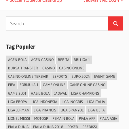
Post
Post:
Post:
navigation
Search
Search
for:
Tag Populer
AGEN BOLA
AGEN CASINO
BERITA
BRI LIGA 1
BURSA TRANSFER
CASINO
CASINO ONLINE
CASINO ONLINE TERBAIK
ESPORTS
EURO 2024
EVENT GAME
FIFA
FORMULA 1
GAME ONLINE
GAME ONLINE CASINO
GAME SLOT
HASIL BOLA
JADWAL
LIGA CHAMPIONS
LIGA EROPA
LIGA INDONESIA
LIGA INGGRIS
LIGA ITALIA
LIGA JERMAN
LIGA PRANCIS
LIGA SPANYOL
LIGA UEFA
LIONEL MESSI
MOTOGP
PEMAIN BOLA
PIALA AFF
PIALA ASIA
PIALA DUNIA
PIALA DUNIA 2018
POKER
PREDIKSI