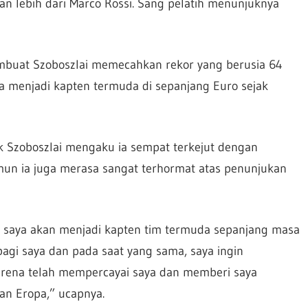
n lebih dari Marco Rossi. Sang pelatih menunjuknya
embuat Szoboszlai memecahkan rekor yang berusia 64
, ia menjadi kapten termuda di sepanjang Euro sejak
k Szoboszlai mengaku ia sempat terkejut dengan
mun ia juga merasa sangat terhormat atas penunjukan
a saya akan menjadi kapten tim termuda sepanjang masa
bagi saya dan pada saat yang sama, saya ingin
arena telah mempercayai saya dan memberi saya
n Eropa,” ucapnya.