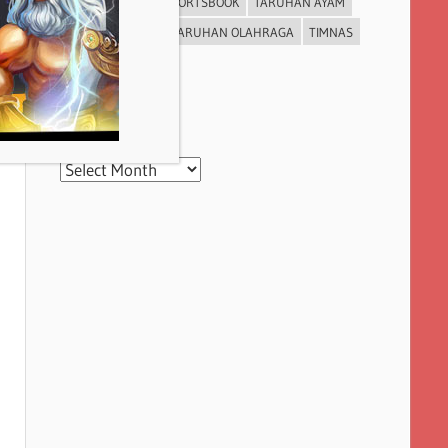
SABUNG AYAM
SPORTSBOOK
TARUHAN AYAM
TARUHAN BOLA
TARUHAN OLAHRAGA
TIMNAS
TURNAMEN
Archives
Archives