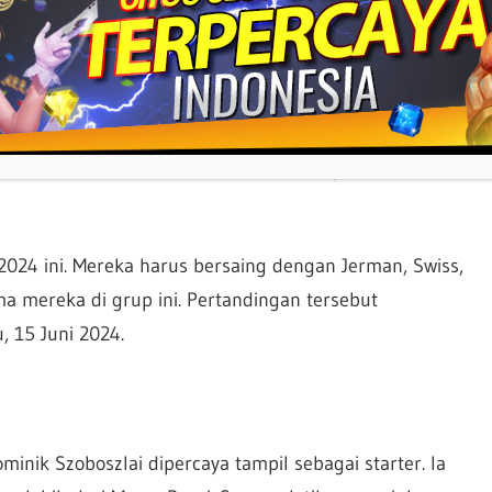
ecahkan Rekor
uda di Euro 2024. Pemain Bola Liverpool ini ada di
2024 ini. Mereka harus bersaing dengan Jerman, Swiss,
a mereka di grup ini. Pertandingan tersebut
 15 Juni 2024.
inik Szoboszlai dipercaya tampil sebagai starter. Ia