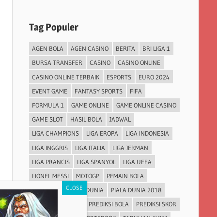
Tag Populer
AGEN BOLA
AGEN CASINO
BERITA
BRI LIGA 1
BURSA TRANSFER
CASINO
CASINO ONLINE
CASINO ONLINE TERBAIK
ESPORTS
EURO 2024
EVENT GAME
FANTASY SPORTS
FIFA
FORMULA 1
GAME ONLINE
GAME ONLINE CASINO
GAME SLOT
HASIL BOLA
JADWAL
LIGA CHAMPIONS
LIGA EROPA
LIGA INDONESIA
LIGA INGGRIS
LIGA ITALIA
LIGA JERMAN
LIGA PRANCIS
LIGA SPANYOL
LIGA UEFA
LIONEL MESSI
MOTOGP
PEMAIN BOLA
PIALA ASIA
PIALA DUNIA
PIALA DUNIA 2018
POKER
PREDIKSI
PREDIKSI BOLA
PREDIKSI SKOR