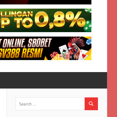
Search
Search
for: