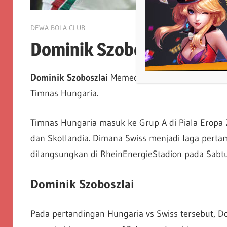
June 16, 2024
DEWA BOLA CLUB
Dominik Szoboszlai Mem
Dominik Szoboszlai
Memecahkan Rekor Kapten Term
Timnas Hungaria.
Timnas Hungaria masuk ke Grup A di Piala Eropa 
dan Skotlandia. Dimana Swiss menjadi laga pertam
dilangsungkan di RheinEnergieStadion pada Sabtu,
Dominik Szoboszlai
Pada pertandingan Hungaria vs Swiss tersebut, Dom