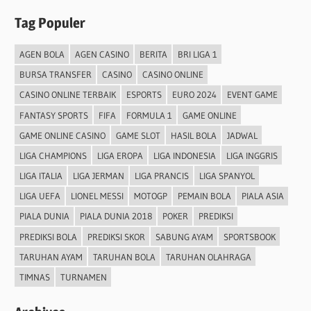
Tag Populer
AGEN BOLA
AGEN CASINO
BERITA
BRI LIGA 1
BURSA TRANSFER
CASINO
CASINO ONLINE
CASINO ONLINE TERBAIK
ESPORTS
EURO 2024
EVENT GAME
FANTASY SPORTS
FIFA
FORMULA 1
GAME ONLINE
GAME ONLINE CASINO
GAME SLOT
HASIL BOLA
JADWAL
LIGA CHAMPIONS
LIGA EROPA
LIGA INDONESIA
LIGA INGGRIS
LIGA ITALIA
LIGA JERMAN
LIGA PRANCIS
LIGA SPANYOL
LIGA UEFA
LIONEL MESSI
MOTOGP
PEMAIN BOLA
PIALA ASIA
PIALA DUNIA
PIALA DUNIA 2018
POKER
PREDIKSI
PREDIKSI BOLA
PREDIKSI SKOR
SABUNG AYAM
SPORTSBOOK
TARUHAN AYAM
TARUHAN BOLA
TARUHAN OLAHRAGA
TIMNAS
TURNAMEN