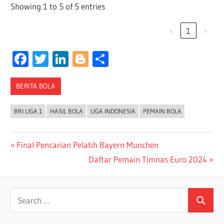
Showing 1 to 5 of 5 entries
‹
1
›
Facebook
Twitter
LinkedIn
Blogger
Share
BERITA BOLA
BRI LIGA 1
HASIL BOLA
LIGA INDONESIA
PEMAIN BOLA
Post
Previous
Final Pencarian Pelatih Bayern Munchen
Post:
Next
Daftar Pemain Timnas Euro 2024
navigation
Post:
Search
Search
for: