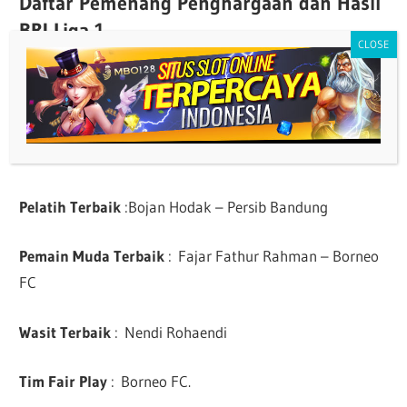
Daftar Pemenang Penghargaan dan Hasil
BRI Liga 1
Pencetak Gol Terbanyak
: David da Silva – Persib
Bandung – 30 Gol
Pemain Terbaik
: Francisco Rivera – Madura United
Pelatih Terbaik
:Bojan Hodak – Persib Bandung
Pemain Muda Terbaik
: Fajar Fathur Rahman – Borneo
FC
Wasit Terbaik
: Nendi Rohaendi
Tim Fair Play
: Borneo FC.