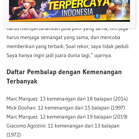
“Bagi saya, prioritas utama dan prioritas satu-satunya
adalah merebut gelar dunia. Ada 10 seri tersisa, saya
harus mempertahankan pola pikir yang sama, tim juga
harus menjaga semangat yang sama, dan mencoba
memberikan yang terbaik. Soal rekor, saya tidak peduli.
Saya hanya ingin jadi juara dunia lagi,” ujarnya.
Daftar Pembalap dengan Kemenangan
Terbanyak
Marc Marquez: 13 kemenangan dari 18 balapan (2014)
Mick Doohan: 12 kemenangan dari 15 balapan (1997)
Marc Marquez: 12 kemenangan dari 19 balapan (2019)
Giacomo Agostini: 11 kemenangan dari 13 balapan
(1972)