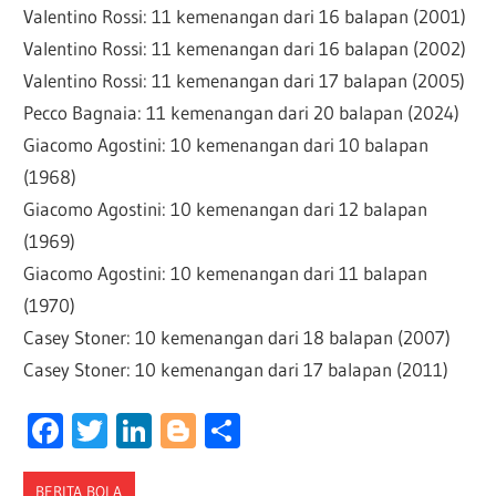
Valentino Rossi: 11 kemenangan dari 16 balapan (2001)
Valentino Rossi: 11 kemenangan dari 16 balapan (2002)
Valentino Rossi: 11 kemenangan dari 17 balapan (2005)
Pecco Bagnaia: 11 kemenangan dari 20 balapan (2024)
Giacomo Agostini: 10 kemenangan dari 10 balapan
(1968)
Giacomo Agostini: 10 kemenangan dari 12 balapan
(1969)
Giacomo Agostini: 10 kemenangan dari 11 balapan
(1970)
Casey Stoner: 10 kemenangan dari 18 balapan (2007)
Casey Stoner: 10 kemenangan dari 17 balapan (2011)
Facebook
Twitter
LinkedIn
Blogger
Share
BERITA BOLA