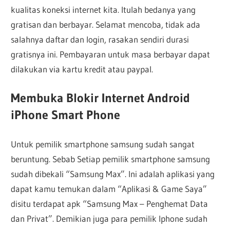
kualitas koneksi internet kita. Itulah bedanya yang
gratisan dan berbayar. Selamat mencoba, tidak ada
salahnya daftar dan login, rasakan sendiri durasi
gratisnya ini. Pembayaran untuk masa berbayar dapat
dilakukan via kartu kredit atau paypal.
Membuka Blokir Internet Android
iPhone Smart Phone
Untuk pemilik smartphone samsung sudah sangat
beruntung. Sebab Setiap pemilik smartphone samsung
sudah dibekali “Samsung Max”. Ini adalah aplikasi yang
dapat kamu temukan dalam “Aplikasi & Game Saya”
disitu terdapat apk “Samsung Max – Penghemat Data
dan Privat”. Demikian juga para pemilik Iphone sudah