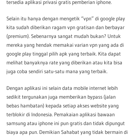
tersedia aplikasi privasi gratis pemberian iphone.
Selain itu hanya dengan mengetik “vpn” di google play
kita sudah diberikan ragam vpn gratisan dan berbayar
(premium). Sebenarnya sangat mudah bukan? Untuk
mereka yang hendak memakai varian vpn yang ada di
google play tinggal pilih apk yang terbaik. Kita dapat
melihat banyaknya rate yang diberikan atau kita bisa
juga coba sendiri satu-satu mana yang terbaik.
Dengan aplikasi ini selain data mobile internet lebih
sedikit tergunakan juga memberikan bypass (jalan
bebas hambatan) kepada setiap akses website yang
terblokir di Indonesia. Pemakaian aplikasi bawaan
samsung atau iphone ini pun gratis dan tidak dipungut
biaya apa pun. Demikian Sahabat yang tidak bermain di