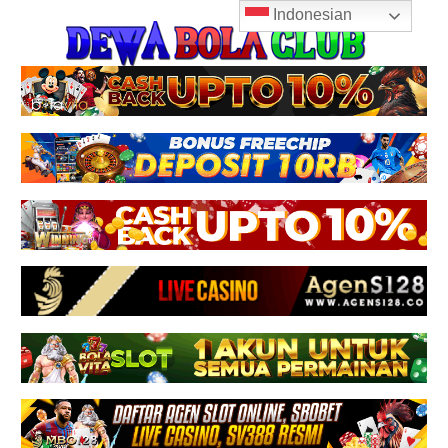
Skip
Indonesian
Dew
to
content
Info
Bol
Olahraga,
Sepakbola,
Clu
Sports