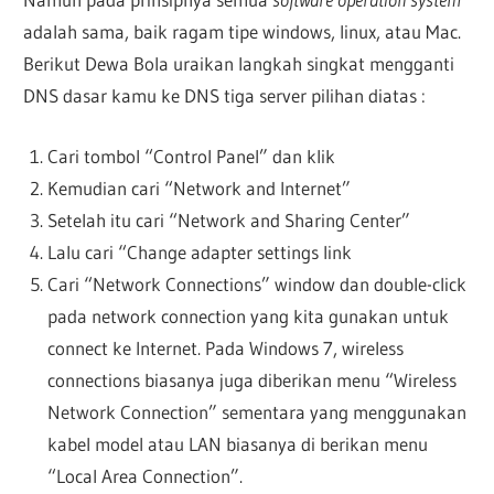
adalah sama, baik ragam tipe windows, linux, atau Mac.
Berikut Dewa Bola uraikan langkah singkat mengganti
DNS dasar kamu ke DNS tiga server pilihan diatas :
Cari tombol “Control Panel” dan klik
Kemudian cari “Network and Internet”
Setelah itu cari “Network and Sharing Center”
Lalu cari “Change adapter settings link
Cari “Network Connections” window dan double-click
pada network connection yang kita gunakan untuk
connect ke Internet. Pada Windows 7, wireless
connections biasanya juga diberikan menu “Wireless
Network Connection” sementara yang menggunakan
kabel model atau LAN biasanya di berikan menu
“Local Area Connection”.