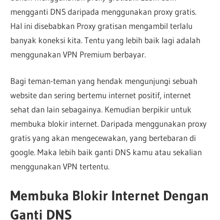
mengganti DNS daripada menggunakan proxy gratis.
Hal ini disebabkan Proxy gratisan mengambil terlalu
banyak koneksi kita. Tentu yang lebih baik lagi adalah
menggunakan VPN Premium berbayar.
Bagi teman-teman yang hendak mengunjungi sebuah
website dan sering bertemu internet positif, internet
sehat dan lain sebagainya. Kemudian berpikir untuk
membuka blokir internet. Daripada menggunakan proxy
gratis yang akan mengecewakan, yang bertebaran di
google. Maka lebih baik ganti DNS kamu atau sekalian
menggunakan VPN tertentu.
Membuka Blokir Internet Dengan
Ganti DNS