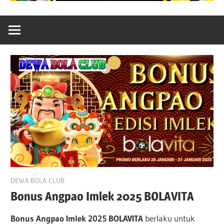
January 26, 2025
DEWA BOLA CLUB
Bonus Angpao Imlek 2025 BOLAVITA
Bonus Angpao Imlek 2025 BOLAVITA
berlaku untuk