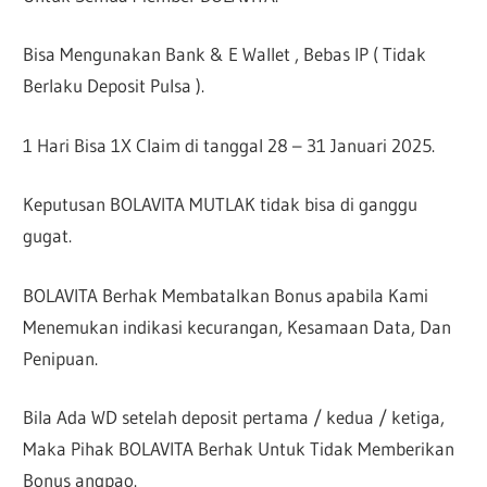
Bisa Mengunakan Bank & E Wallet , Bebas IP ( Tidak
Berlaku Deposit Pulsa ).
1 Hari Bisa 1X Claim di tanggal 28 – 31 Januari 2025.
Keputusan BOLAVITA MUTLAK tidak bisa di ganggu
gugat.
BOLAVITA Berhak Membatalkan Bonus apabila Kami
Menemukan indikasi kecurangan, Kesamaan Data, Dan
Penipuan.
Bila Ada WD setelah deposit pertama / kedua / ketiga,
Maka Pihak BOLAVITA Berhak Untuk Tidak Memberikan
Bonus angpao.