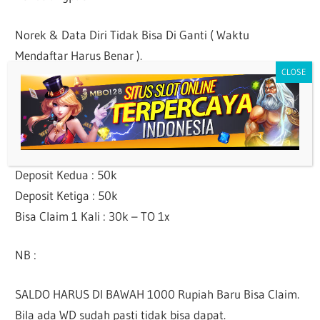
Norek & Data Diri Tidak Bisa Di Ganti ( Waktu
Mendaftar Harus Benar ).
Klaim hadiah dari TELEGRAM OFFICIAL BOLAVITA
CONTOH:
Deposit Pertama : 50k
Deposit Kedua : 50k
Deposit Ketiga : 50k
Bisa Claim 1 Kali : 30k – TO 1x
NB :
SALDO HARUS DI BAWAH 1000 Rupiah Baru Bisa Claim.
Bila ada WD sudah pasti tidak bisa dapat.