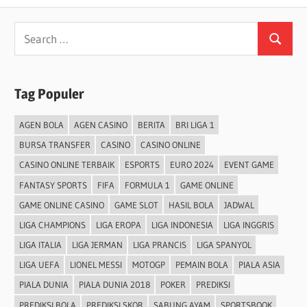
Post:
Search
Search
for:
Tag Populer
AGEN BOLA
AGEN CASINO
BERITA
BRI LIGA 1
BURSA TRANSFER
CASINO
CASINO ONLINE
CASINO ONLINE TERBAIK
ESPORTS
EURO 2024
EVENT GAME
FANTASY SPORTS
FIFA
FORMULA 1
GAME ONLINE
GAME ONLINE CASINO
GAME SLOT
HASIL BOLA
JADWAL
LIGA CHAMPIONS
LIGA EROPA
LIGA INDONESIA
LIGA INGGRIS
LIGA ITALIA
LIGA JERMAN
LIGA PRANCIS
LIGA SPANYOL
LIGA UEFA
LIONEL MESSI
MOTOGP
PEMAIN BOLA
PIALA ASIA
PIALA DUNIA
PIALA DUNIA 2018
POKER
PREDIKSI
PREDIKSI BOLA
PREDIKSI SKOR
SABUNG AYAM
SPORTSBOOK