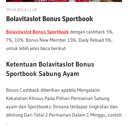
February 19, 2023
DEWA BOLA CLUB
Bolavitaslot Bonus Sportbook
Bolavitaslot Bonus Sportbook
dengan cashback 5%,
7%, 10%. Bonus New Member 15%, Daily Reload 5%,
untuk lebih jelas baca berikut.
Ketentuan Bolavitaslot Bonus
Sportbook Sabung Ayam
Bonus Cashback diberikan apabila Mengalami
Kekalahan Khusus Pada Pilihan Permainan Sabung
ayam dan Sportbooks. Dimana terdapat tingkatan dan
dihitung Dari Total 2 Permainan Dalam 1 Minggu, contoh
: