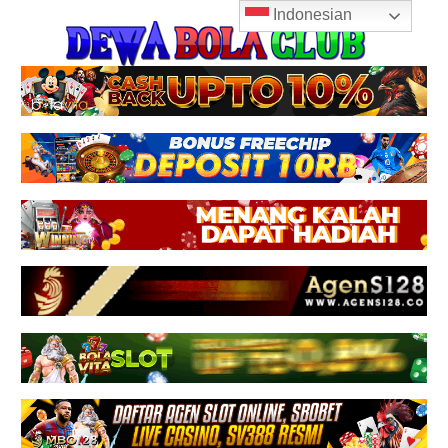
Skip
Indonesian
Dew
to
content
Info
Bol
Olahraga,
Sepakbola,
Clu
Sports