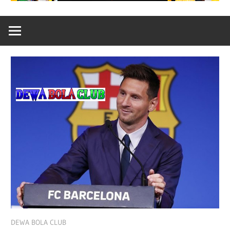
June 28, 2025
DEWA BOLA CLUB