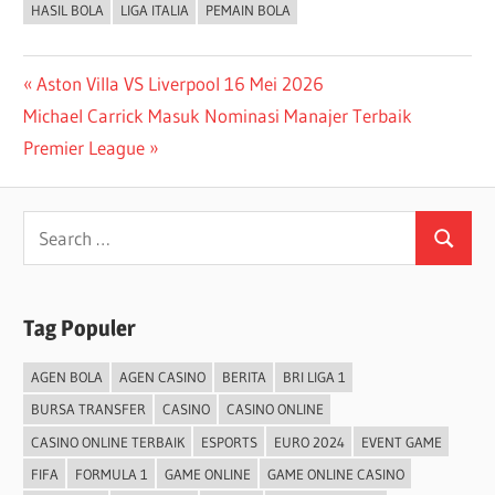
HASIL BOLA
LIGA ITALIA
PEMAIN BOLA
Post
Previous
Aston Villa VS Liverpool 16 Mei 2026
Next
Post:
Michael Carrick Masuk Nominasi Manajer Terbaik
navigation
Post:
Premier League
Search
Search
for:
Tag Populer
AGEN BOLA
AGEN CASINO
BERITA
BRI LIGA 1
BURSA TRANSFER
CASINO
CASINO ONLINE
CASINO ONLINE TERBAIK
ESPORTS
EURO 2024
EVENT GAME
FIFA
FORMULA 1
GAME ONLINE
GAME ONLINE CASINO