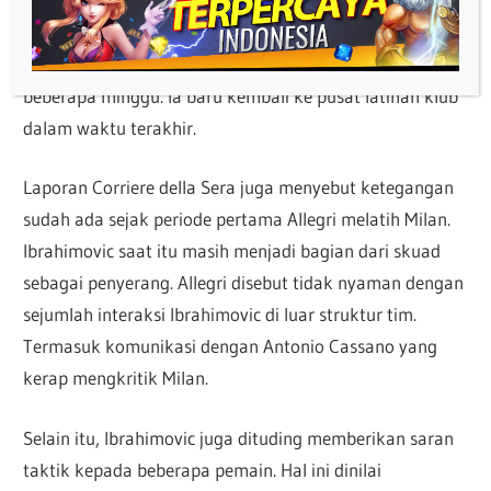
Perdebatan mengenai posisi kiper ketiga untuk musim
2026-27 menjadi pemicu utama. Sejak insiden itu,
Ibrahimovic dilaporkan tidak terlihat di Milanello selama
beberapa minggu. Ia baru kembali ke pusat latihan klub
dalam waktu terakhir.
Laporan Corriere della Sera juga menyebut ketegangan
sudah ada sejak periode pertama Allegri melatih Milan.
Ibrahimovic saat itu masih menjadi bagian dari skuad
sebagai penyerang. Allegri disebut tidak nyaman dengan
sejumlah interaksi Ibrahimovic di luar struktur tim.
Termasuk komunikasi dengan Antonio Cassano yang
kerap mengkritik Milan.
Selain itu, Ibrahimovic juga dituding memberikan saran
taktik kepada beberapa pemain. Hal ini dinilai