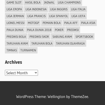
GAME SLOT
HASIL BOLA
JADWAL
LIGA CHAMPIONS
LIGA EROPA
LIGA INDONESIA
LIGA INGGRIS
LIGA ITALIA
LIGA JERMAN
LIGA PRANCIS
LIGA SPANYOL
LIGA UEFA
LIONEL MESSI
MOTOGP
PEMAIN BOLA
PIALA AFF
PIALA ASIA
PIALA DUNIA
PIALA DUNIA 2018
POKER
PREDIKSI
PREDIKSI BOLA
PREDIKSI SKOR
SABUNG AYAM
SPORTSBOOK
TARUHAN AYAM
TARUHAN BOLA
TARUHAN OLAHRAGA
TIMNAS
TURNAMEN
Archives
Archives
WordPress Theme: Wellington by ThemeZee.