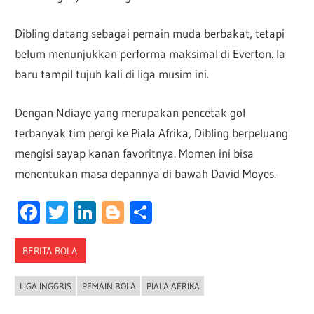
Dibling datang sebagai pemain muda berbakat, tetapi
belum menunjukkan performa maksimal di Everton. Ia
baru tampil tujuh kali di liga musim ini.
Dengan Ndiaye yang merupakan pencetak gol
terbanyak tim pergi ke Piala Afrika, Dibling berpeluang
mengisi sayap kanan favoritnya. Momen ini bisa
menentukan masa depannya di bawah David Moyes.
Facebook
Twitter
LinkedIn
Blogger
Share
BERITA BOLA
LIGA INGGRIS
PEMAIN BOLA
PIALA AFRIKA