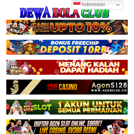
Skip
Indonesian
Dew
to
content
Info
Bol
Olahraga,
Sepakbola,
Clu
Sports