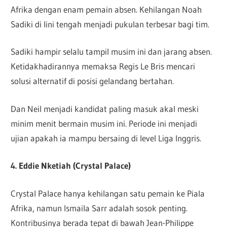
Afrika dengan enam pemain absen. Kehilangan Noah
Sadiki di lini tengah menjadi pukulan terbesar bagi tim.
Sadiki hampir selalu tampil musim ini dan jarang absen.
Ketidakhadirannya memaksa Regis Le Bris mencari
solusi alternatif di posisi gelandang bertahan.
Dan Neil menjadi kandidat paling masuk akal meski
minim menit bermain musim ini. Periode ini menjadi
ujian apakah ia mampu bersaing di level Liga Inggris.
4. Eddie Nketiah (Crystal Palace)
Crystal Palace hanya kehilangan satu pemain ke Piala
Afrika, namun Ismaila Sarr adalah sosok penting.
Kontribusinya berada tepat di bawah Jean-Philippe