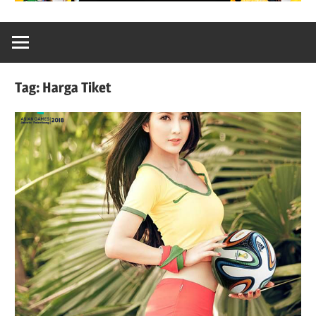
Tag:
Harga Tiket