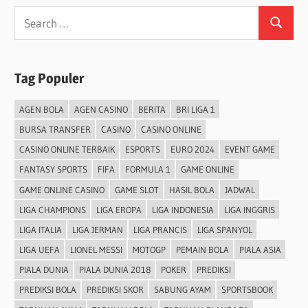
Search
Search
for:
Tag Populer
AGEN BOLA
AGEN CASINO
BERITA
BRI LIGA 1
BURSA TRANSFER
CASINO
CASINO ONLINE
CASINO ONLINE TERBAIK
ESPORTS
EURO 2024
EVENT GAME
FANTASY SPORTS
FIFA
FORMULA 1
GAME ONLINE
GAME ONLINE CASINO
GAME SLOT
HASIL BOLA
JADWAL
LIGA CHAMPIONS
LIGA EROPA
LIGA INDONESIA
LIGA INGGRIS
LIGA ITALIA
LIGA JERMAN
LIGA PRANCIS
LIGA SPANYOL
LIGA UEFA
LIONEL MESSI
MOTOGP
PEMAIN BOLA
PIALA ASIA
PIALA DUNIA
PIALA DUNIA 2018
POKER
PREDIKSI
PREDIKSI BOLA
PREDIKSI SKOR
SABUNG AYAM
SPORTSBOOK