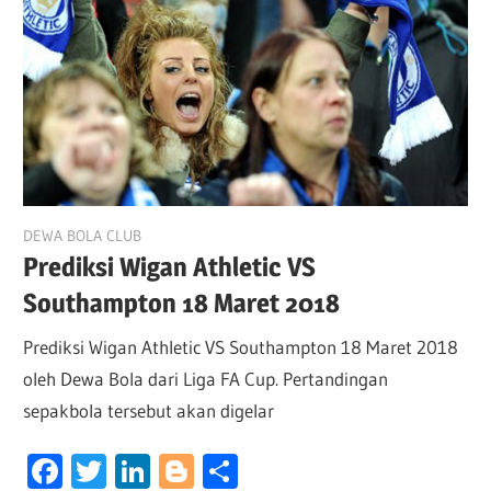
March 11, 2018
DEWA BOLA CLUB
Prediksi Wigan Athletic VS
Southampton 18 Maret 2018
Prediksi Wigan Athletic VS Southampton 18 Maret 2018
oleh Dewa Bola dari Liga FA Cup. Pertandingan
sepakbola tersebut akan digelar
Facebook
Twitter
LinkedIn
Blogger
Share