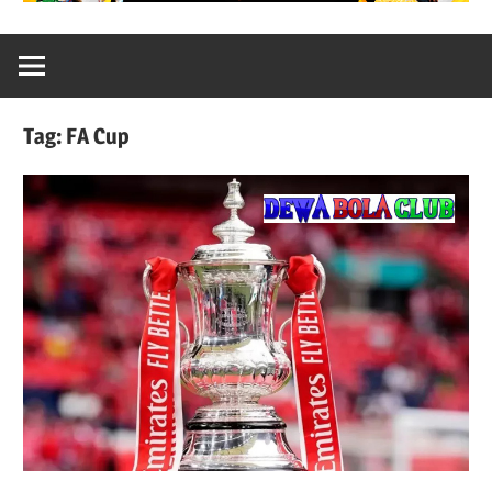
Tag:
FA Cup