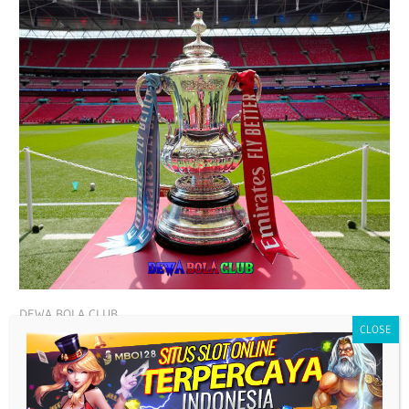
January 28, 2024
DEWA BOLA CLUB
Daftar Tim Lolos Putaran Kelima FA Cup
2023-2024
Daftar Tim Lolos Putaran Kelima FA Cup 2023-2024 Per