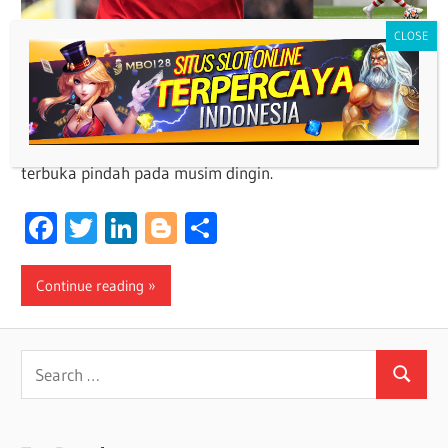
November 29, 2021
DEWA BOLA CLUB
Transfer Striker Arsenal
Transfer Striker Arsenal yang memiliki dua striker muda
yaitu Eddie Nketiah dan Folarin Balogun. Mereka
terbuka pindah pada musim dingin.
Facebook
Twitter
LinkedIn
Blogger
Share
Continue reading
Search
Search
for: